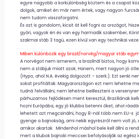
egyre nagyobb a korkülönbség köztem és a csapat köz
dolgok, amiket én már nem értek, vagy nagyon furcsána
nem tudom visszaforgatni.
És azt is gondolom, kicsit át kell fogni az országot, his
győri, vagyok én és van egy harmadik szakember, Körstne
szakmai stáb 3 tagú, ezen kívül van egy technikai vezet
Miben különbözik egy brazil/norvég/magyar stáb egym
A norvégot nem ismerem, a brazilnál biztos, hogy komo
nem a stábjuk miatt azok. Hanem, mert nagyon jó ötlet
(Hypo, ahol N.A. évekig dolgozott – szerk.). Ezt senki 
sokat profitáltak. Magyarországon ezt nem lehetne meg
tudná felvállalni, nem lehetne beilleszteni a verseny
párhuzamos fejlődésen ment keresztül, Brazíliának kellet
hozni Európába, egy jó klubba betenni őket, ahol ráad
lehetett azt megcsinálni, hogy 8-nál több nem EU-s j
gyenge a bajnokság, ami nekik egyrészről nem volt jó, 
amikor akartak. Mindenhol máshol bele kell állni a re
mert a klubok bajnoki meccsei befolyásolják az egész i