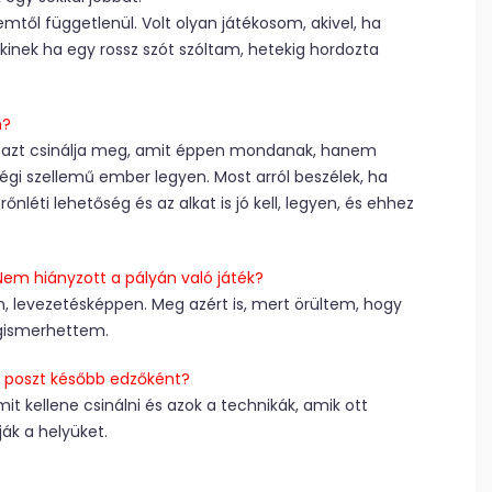
től függetlenül. Volt olyan játékosom, akivel, ha
kinek ha egy rossz szót szóltam, hetekig hordozta
n?
k azt csinálja meg, amit éppen mondanak, hanem
ségi szellemű ember legyen. Most arról beszélek, ha
nléti lehetőség és az alkat is jó kell, legyen, és ehhez
Nem hiányzott a pályán való játék?
, levezetésképpen. Meg azért is, mert örültem, hogy
gismerhettem.
a poszt később edzőként?
t kellene csinálni és azok a technikák, amik ott
ák a helyüket.