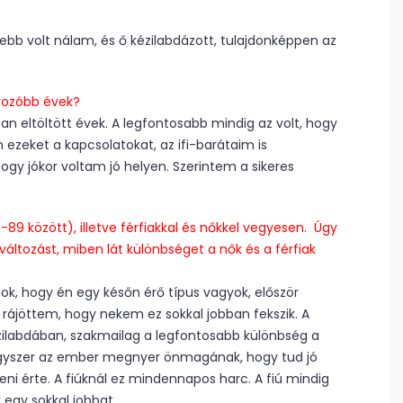
bb volt nálam, és ő kézilabdázott, tulajdonképpen az
rozóbb évek?
 eltöltött évek. A legfontosabb mindig az volt, hogy
ezeket a kapcsolatokat, az ifi-barátaim is
y jókor voltam jó helyen. Szerintem a sikeres
4-89 között), illetve férfiakkal és nőkkel vegyesen. Úgy
változást, miben lát különbséget a nők és a férfiak
ok, hogy én egy későn érő típus vagyok, először
 rájöttem, hogy nekem ez sokkal jobban fekszik. A
kézilabdában, szakmailag a legfontosabb különbség a
 egyszer az ember megnyer önmagának, hogy tud jó
i érte. A fiúknál ez mindennapos harc. A fiú mindig
 egy sokkal jobbat.