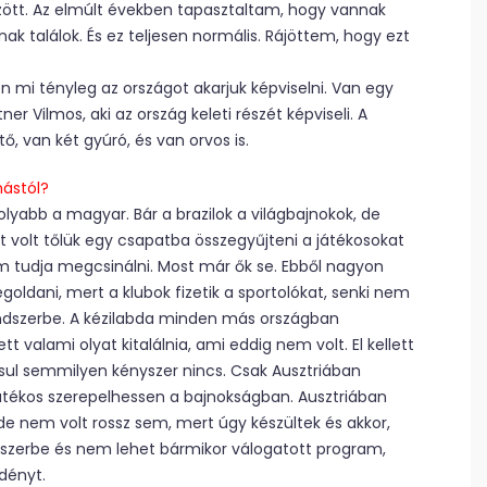
ött. Az elmúlt években tapasztaltam, hogy vannak
k találok. És ez teljesen normális. Rájöttem, hogy ezt
zen mi tényleg az országot akarjuk képviselni. Van egy
r Vilmos, aki az ország keleti részét képviseli. A
ő, van két gyúró, és van orvos is.
ástól?
lyabb a magyar. Bár a brazilok a világbajnokok, de
 volt tőlük egy csapatba összegyűjteni a játékosokat
nem tudja megcsinálni. Most már ők se. Ebből nagyon
oldani, mert a klubok fizetik a sportolókat, senki nem
rendszerbe. A kézilabda minden más országban
t valami olyat kitalálnia, ami eddig nem volt. El kellett
ásul semmilyen kényszer nincs. Csak Ausztriában
átékos szerepelhessen a bajnokságban. Ausztriában
de nem volt rossz sem, mert úgy készültek és akkor,
ndszerbe és nem lehet bármikor válogatott program,
dényt.