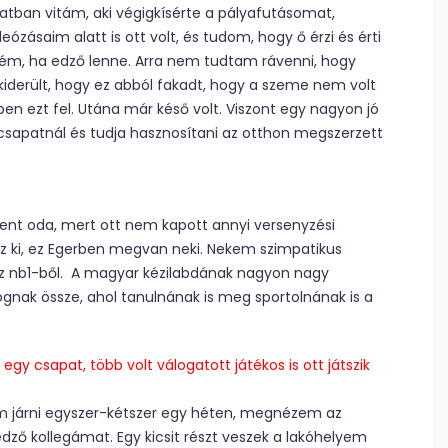
latban vitám, aki végigkísérte a pályafutásomat,
ózásaim alatt is ott volt, és tudom, hogy ő érzi és érti
ém, ha edző lenne. Arra nem tudtam rávenni, hogy
kiderült, hogy ez abból fakadt, hogy a szeme nem volt
en ezt fel. Utána már késő volt. Viszont egy nagyon jó
s csapatnál és tudja hasznosítani az otthon megszerzett
ment oda, mert ott nem kapott annyi versenyzési
éz ki, ez Egerben megvan neki. Nekem szimpatikus
 az nb1-ből. A magyar kézilabdának nagyon nagy
ognak össze, ahol tanulnának is meg sportolnának is a
gy csapat, több volt válogatott játékos is ott játszik
am járni egyszer-kétszer egy héten, megnézem az
dző kollegámat. Egy kicsit részt veszek a lakóhelyem