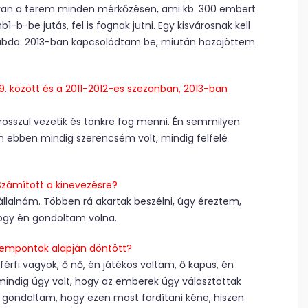
ele van a terem minden mérkőzésen, ami kb. 300 embert
-b-be jutás, fel is fognak jutni. Egy kisvárosnak kell
zilabda. 2013-ban kapcsolódtam be, miután hazajöttem
9. között és a 2011-2012-es szezonban, 2013-ban
rosszul vezetik és tönkre fog menni. Én semmilyen
n ebben mindig szerencsém volt, mindig felfelé
 Számított a kinevezésre?
llalnám. Többen rá akartak beszélni, úgy éreztem,
hogy én gondoltam volna.
 szempontok alapján döntött?
érfi vagyok, ő nő, én játékos voltam, ő kapus, én
ig mindig úgy volt, hogy az emberek úgy választottak
 gondoltam, hogy ezen most fordítani kéne, hiszen