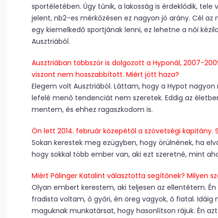
sportéletében. Úgy tűnik, a lakosság is érdeklődik, t
jelent, nb2-es mérkőzésen ez nagyon jó arány. Cél az nb1
egy kiemelkedő sportjának lenni, ez lehetne a női ké
Ausztriából.
Ausztriában többször is dolgozott a Hyponál, 2007-200
viszont nem hosszabbított. Miért jött haza?
Elegem volt Ausztriából. Láttam, hogy a Hypot nagyon 
lefelé menő tendenciát nem szeretek. Eddig az életbe
mentem, és ehhez ragaszkodom is.
Ön lett 2014. február közepétől a szövetségi kapitány.
Sokan kerestek meg ezügyben, hogy örülnének, ha elvá
hogy sokkal több ember van, aki ezt szeretné, mint a
Miért Pálinger Katalint választotta segítőnek? Milyen
Olyan embert kerestem, aki teljesen az ellentétem. Én f
fradista voltam, ő győri, én öreg vagyok, ő fiatal. Idá
maguknak munkatársat, hogy hasonlítson rájuk. Én azt