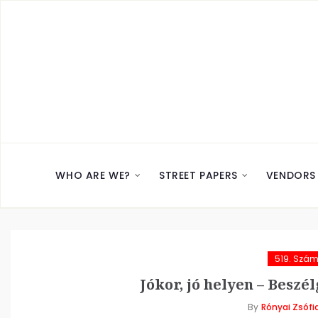
WHO ARE WE?
STREET PAPERS
VENDORS
519. Szá
Jókor, jó helyen – Besz
By
Rónyai Zsófi