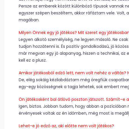
Persze az emberek között különböző típusok vannak nem
egyszer szépen beszéltem, akkor ráfáztam vele. Volt, a
magában.
Milyen Önnek egy jó játékos? Mit szeret egy játékosba
Legyen alkotó személyiség, ne legyen másoló. Ne csa
tudjon hozzátenni is. És pozitív gondolkodású, jó közös
már megvan egy jó alapanyag, hiszen a technikai, az erő
kell ez a plusz.
Amikor játékosból edző lett, nem volt nehéz a váltás? 
De, elég sokáig kézilabdáztam még öregfiúk csapatban
egy-egy közösségnek a tagja lehetek, sok embert me
Ön játékosként bal átlövő poszton játszott. Számít–e 
Igen, biztos. Jobban tudom, hogy abban a pozícióban mi
érvényesek voltak az én időmben, még most is megállj
Lehet-e jó edző az, aki előtte nem volt játékos?