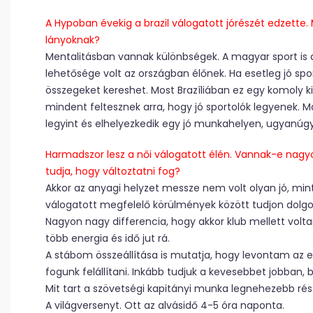
A Hypoban évekig a brazil válogatott jórészét edzette.
lányoknak?
Mentalitásban vannak különbségek. A magyar sport is ak
lehetősége volt az országban élőnek. Ha esetleg jó spo
összegeket kereshet. Most Brazíliában ez egy komoly k
mindent feltesznek arra, hogy jó sportolók legyenek. 
legyint és elhelyezkedik egy jó munkahelyen, ugyanúgy
Harmadszor lesz a női válogatott élén. Vannak-e na
tudja, hogy változtatni fog?
Akkor az anyagi helyzet messze nem volt olyan jó, mi
válogatott megfelelő körülmények között tudjon dolgo
Nagyon nagy differencia, hogy akkor klub mellett volt
több energia és idő jut rá.
A stábom összeállítása is mutatja, hogy levontam az ed
fogunk felállítani. Inkább tudjuk a kevesebbet jobban,
Mit tart a szövetségi kapitányi munka legnehezebb ré
A világversenyt. Ott az alvásidő 4-5 óra naponta.