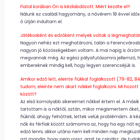
Fiatal korában Ön is kézilabdázott. Miért kezdte el?
Nálunk ez családi hagyomány, a nővérem 18 évvel időse
ő útján indultam el.
Játékosként és edzőként melyek voltak a legmeghatá
Nagyon nehéz ezt meghatározni, talán a Ferencvárosban
nagyon jó közösségekben voltam. A mai napig is őrzöm 
megvannak még. Az egész pályafutásomra jellemző, hog
embereknek mindig kell, hogy legyen szerencséjük is.
Amikor edző lett, eleinte fiúkkal foglalkozott (79-82, 8
tudom, eleinte nem akart nőkkel foglalkozni. Mi hozott 
között?
Az első komolyabb sikereimet nőkkel értem el. A másik 
tartottam is a nőktől, aztán, mikor megismertem őket,
fiúknál, ahogy felnőttek, lettek velük problémáim. A 
nők és férfiak között számomra az, hogy ha egy nőt
edző lenni, akkor utána nem kell minden nap megküzden
azt mondja, hogy nem rossz, amit te csinálsz, de tudok