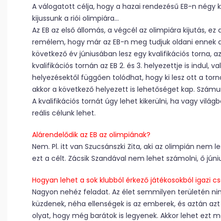
A válogatott célja, hogy a hazai rendezésű EB-n négy 
kijussunk a riói olimpiára…
Az EB az első állomás, a végcél az olimpiára kijutás, e
remélem, hogy már az EB-n meg tudjuk oldani ennek a cé
következő év júniusában lesz egy kvalifikációs torna, az
kvalifikációs tornán az EB 2. és 3. helyezettje is indul, v
helyezésektől függően tolódhat, hogy ki lesz ott a torná
akkor a következő helyezett is lehetőséget kap. Számun
A kvalifikációs tornát úgy lehet kikerülni, ha vagy vil
reális célunk lehet.
Alárendelődik az EB az olimpiának?
Nem. Pl. itt van Szucsánszki Zita, aki az olimpián nem 
ezt a célt. Zácsik Szandával nem lehet számolni, ő júni
Hogyan lehet a sok klubból érkező játékosokból igazi c
Nagyon nehéz feladat. Az élet semmilyen területén ni
küzdenek, néha ellenségek is az emberek, és aztán az
olyat, hogy még barátok is legyenek. Akkor lehet ezt me