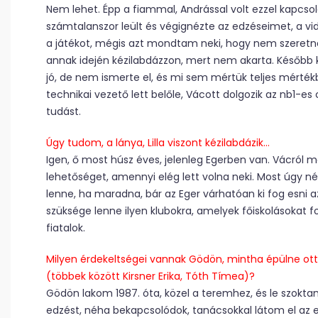
Nem lehet. Épp a fiammal, Andrással volt ezzel kapcso
számtalanszor leült és végignézte az edzéseimet, a vide
a játékot, mégis azt mondtam neki, hogy nem szeretn
annak idején kézilabdázzon, mert nem akarta. Később 
jó, de nem ismerte el, és mi sem mértük teljes mértékb
technikai vezető lett belőle, Vácott dolgozik az nb1-e
tudást.
Úgy tudom, a lánya, Lilla viszont kézilabdázik…
Igen, ő most húsz éves, jelenleg Egerben van. Vácról 
lehetőséget, amennyi elég lett volna neki. Most úgy n
lenne, ha maradna, bár az Eger várhatóan ki fog esni
szüksége lenne ilyen klubokra, amelyek főiskolásokat f
fiatalok.
Milyen érdekeltségei vannak Gödön, mintha épülne ott e
(többek között Kirsner Erika, Tóth Tímea)?
Gödön lakom 1987. óta, közel a teremhez, és le szokt
edzést, néha bekapcsolódok, tanácsokkal látom el az e