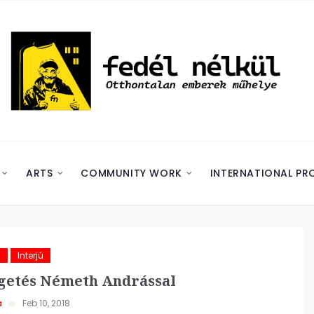
ARTS
COMMUNITY WORK
INTERNATIONAL PR
m
Interjú
élgetés Németh Andrással
a
Feb 10, 2018