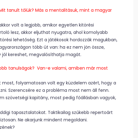
 Mit tanult tőlük? Más a mentalitásuk, mint a magyar
kor volt a legjobb, amikor egyetlen kitörési
rtoló lesz, akkor eljuthat nyugatra, ahol komolyabb
itörési lehetőség. Ezt a játékosok hordozzák magukban,
Magyarországon több út van: ha ez nem jön össze,
 jól kereshet, megvalósíthatja magát.
gyobb tanulságok? Van-e valami, amiben már most
nt most, folyamatosan volt egy küzdelem azért, hogy a
zni. Szerencsére ez a probléma most nem áll fenn.
am szövetségi kapitány, most pedig főállásban vagyok,
digi tapasztalatokat. Taktikailag szűkebb repertoárt
 biztosan. Ne akarjunk mindent megoldani.
szének?