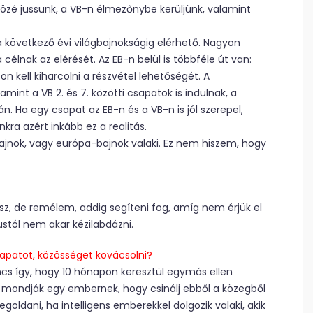
közé jussunk, a VB-n élmezőnybe kerüljünk, valamint
z a következő évi világbajnokságig elérhető. Nagyon
lnak az elérését. Az EB-n belül is többféle út van:
on kell kiharcolni a részvétel lehetőségét. A
alamint a VB 2. és 7. közötti csapatok is indulnak, a
n. Ha egy csapat az EB-n és a VB-n is jól szerepel,
kra azért inkább ez a realitás.
ágbajnok, vagy európa-bajnok valaki. Ez nem hiszem, hogy
lesz, de remélem, addig segíteni fog, amíg nem érjük el
ustól nem akar kézilabdázni.
sapatot, közösséget kovácsolni?
ncs így, hogy 10 hónapon keresztül egymás ellen
t mondják egy embernek, hogy csinálj ebből a közegből
goldani, ha intelligens emberekkel dolgozik valaki, akik