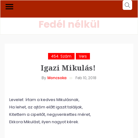
Fedél nélkül
454. Szám
Vers
Igazi Mikulás!
By
Moncsoka
Feb 10, 2018
Levelet írtam a kedves Mikulásnak,
Ha lehet, az ajtóm előtt igazit találjak,
Kitettem a cipellőt, negyvenkettes méret,
Ekkora Mikulást, ilyen nagyot kérek.