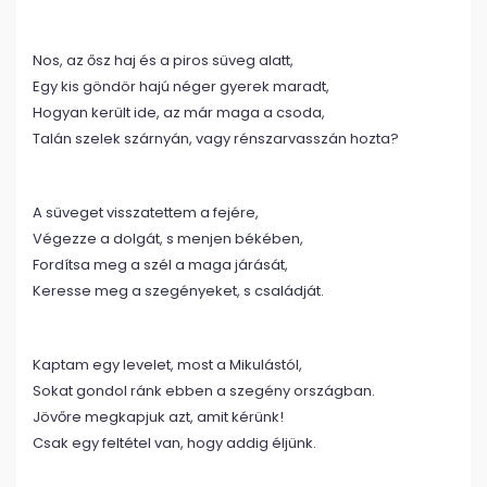
Nos, az ősz haj és a piros süveg alatt,
Egy kis göndör hajú néger gyerek maradt,
Hogyan került ide, az már maga a csoda,
Talán szelek szárnyán, vagy rénszarvasszán hozta?
A süveget visszatettem a fejére,
Végezze a dolgát, s menjen békében,
Fordítsa meg a szél a maga járását,
Keresse meg a szegényeket, s családját.
Kaptam egy levelet, most a Mikulástól,
Sokat gondol ránk ebben a szegény országban.
Jövőre megkapjuk azt, amit kérünk!
Csak egy feltétel van, hogy addig éljünk.