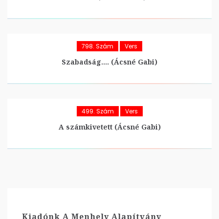
798. Szám
Vers
Szabadság…. (Ácsné Gabi)
499. Szám
Vers
A számkivetett (Ácsné Gabi)
Kiadónk A Menhely Alapítvány