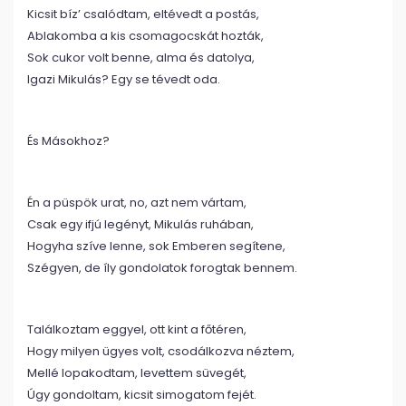
Kicsit bíz’ csalódtam, eltévedt a postás,
Ablakomba a kis csomagocskát hozták,
Sok cukor volt benne, alma és datolya,
Igazi Mikulás? Egy se tévedt oda.
És Másokhoz?
Én a püspök urat, no, azt nem vártam,
Csak egy ifjú legényt, Mikulás ruhában,
Hogyha szíve lenne, sok Emberen segítene,
Szégyen, de íly gondolatok forogtak bennem.
Találkoztam eggyel, ott kint a főtéren,
Hogy milyen ügyes volt, csodálkozva néztem,
Mellé lopakodtam, levettem süvegét,
Úgy gondoltam, kicsit simogatom fejét.