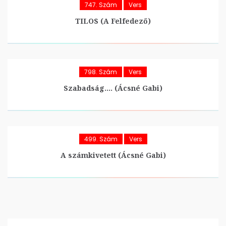
747. Szám
Vers
TILOS (A Felfedező)
798. Szám
Vers
Szabadság…. (Ácsné Gabi)
499. Szám
Vers
A számkivetett (Ácsné Gabi)