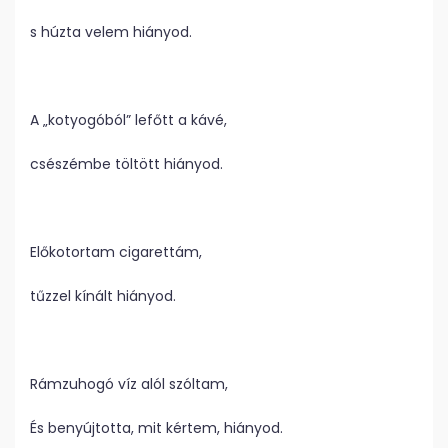
s húzta velem hiányod.
A „kotyogóból” lefőtt a kávé,
csészémbe töltött hiányod.
Előkotortam cigarettám,
tűzzel kínált hiányod.
Rámzuhogó víz alól szóltam,
És benyújtotta, mit kértem, hiányod.