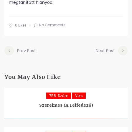
megtanított hiányod.
No Comments
0
Likes
Prev Post
Next Post
You May Also Like
758. Szám
Vers
Szerelmes (A Felfedező)