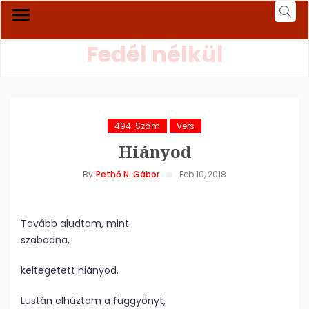
Fedél nélkül
494. Szám
Vers
Hiányod
By
Pethő N. Gábor
Feb 10, 2018
Tovább aludtam, mint
szabadna,
keltegetett hiányod.
Lustán elhúztam a függyönyt,