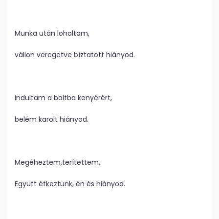
Munka után loholtam,
vállon veregetve bíztatott hiányod.
Indultam a boltba kenyérért,
belém karolt hiányod.
Megéheztem,terítettem,
Együtt étkeztünk, én és hiányod.