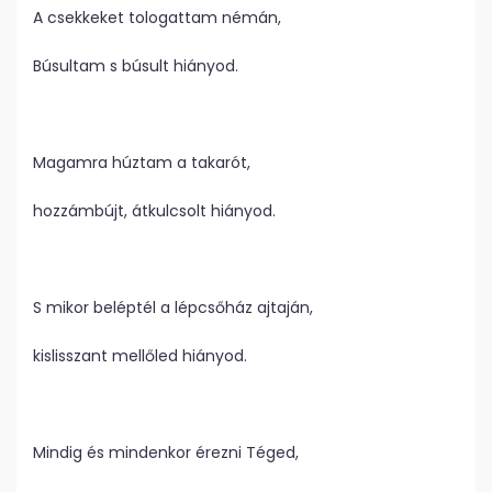
A csekkeket tologattam némán,
Búsultam s búsult hiányod.
Magamra húztam a takarót,
hozzámbújt, átkulcsolt hiányod.
S mikor beléptél a lépcsőház ajtaján,
kislisszant mellőled hiányod.
Mindig és mindenkor érezni Téged,