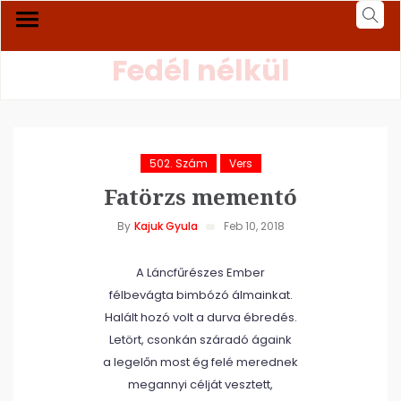
Fedél nélkül
502. Szám
Vers
Fatörzs mementó
By
Kajuk Gyula
Feb 10, 2018
A Láncfűrészes Ember
félbevágta bimbózó álmainkat.
Halált hozó volt a durva ébredés.
Letört, csonkán száradó ágaink
a legelőn most ég felé merednek
megannyi célját vesztett,