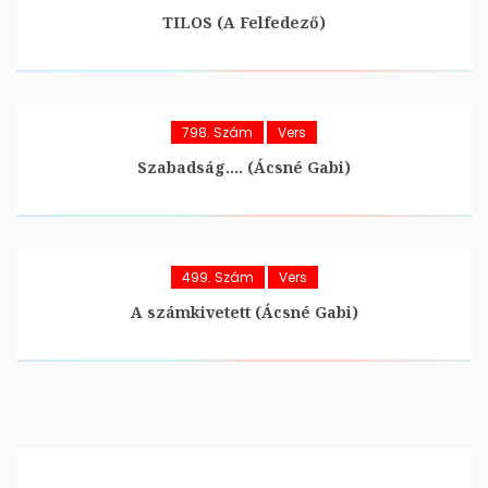
TILOS (A Felfedező)
798. Szám
Vers
Szabadság…. (Ácsné Gabi)
499. Szám
Vers
A számkivetett (Ácsné Gabi)