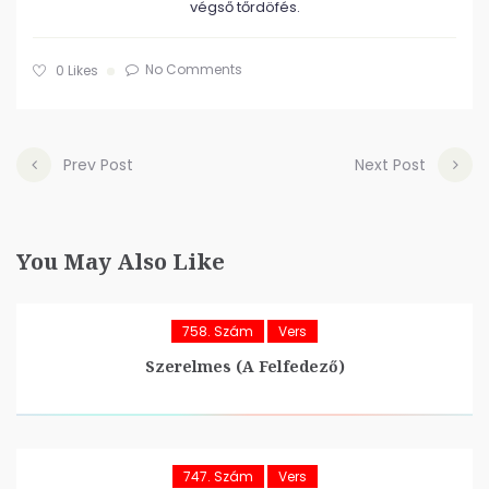
végső tőrdöfés.
No Comments
0
Likes
Prev Post
Next Post
You May Also Like
758. Szám
Vers
Szerelmes (A Felfedező)
747. Szám
Vers