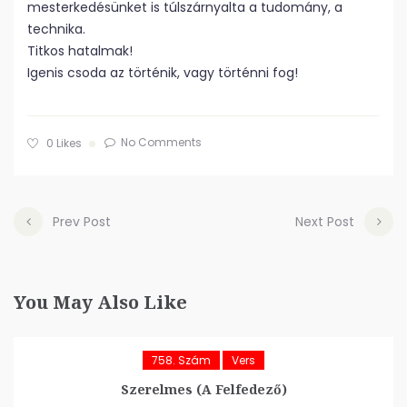
mesterkedésünket is túlszárnyalta a tudomány, a
technika.
Titkos hatalmak!
Igenis csoda az történik, vagy történni fog!
No Comments
0
Likes
Prev Post
Next Post
You May Also Like
758. Szám
Vers
Szerelmes (A Felfedező)