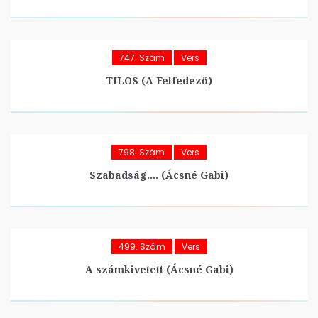
747. Szám
Vers
TILOS (A Felfedező)
798. Szám
Vers
Szabadság…. (Ácsné Gabi)
499. Szám
Vers
A számkivetett (Ácsné Gabi)