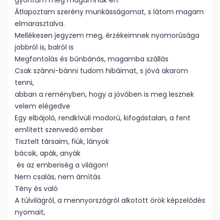
gyóntam meg magamnak én.
Átlapoztam szerény munkásságomat, s látom magam
elmarasztalva.
Mellékesen jegyzem meg, érzékeimnek nyomorúsága
jobbról is, balról is
Megfontolás és bűnbánás, magamba szállás
Csak szánni-bánni tudom hibáimat, s jóvá akarom
tenni,
abban a reményben, hogy a jövőben is meg lesznek
velem elégedve
Egy elbájoló, rendkívüli modorú, kifogástalan, a fent
említett szenvedő ember
Tisztelt társaim, fiúk, lányok
bácsik, apák, anyák
és az emberiség a világon!
Nem csalás, nem ámítás
Tény és való
A túlvilágról, a mennyországról alkotott örök képzelődés
nyomait,