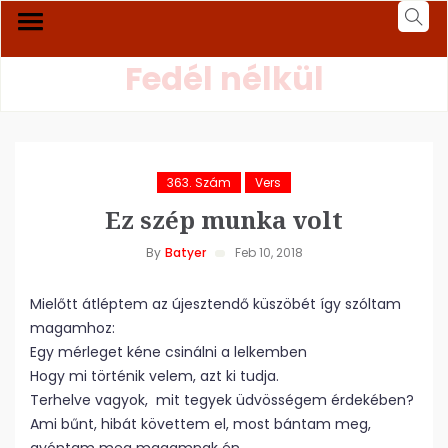
Fedél nélkül
363. Szám
Vers
Ez szép munka volt
By
Batyer
Feb 10, 2018
Mielőtt átléptem az újesztendő küszöbét így szóltam
magamhoz:
Egy mérleget kéne csinálni a lelkemben
Hogy mi történik velem, azt ki tudja.
Terhelve vagyok, mit tegyek üdvösségem érdekében?
Ami bűnt, hibát követtem el, most bántam meg,