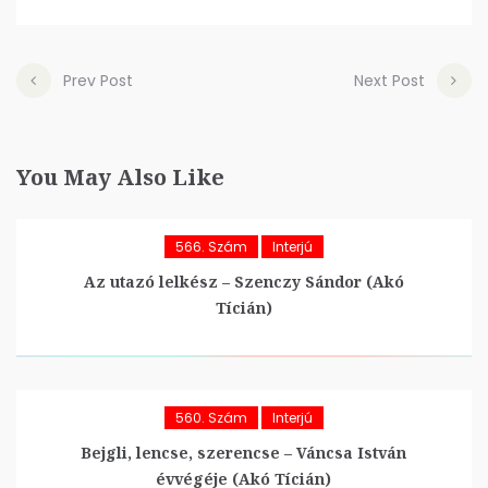
Prev Post
Next Post
You May Also Like
566. Szám
Interjú
Az utazó lelkész – Szenczy Sándor (Akó
Tícián)
560. Szám
Interjú
Bejgli, lencse, szerencse – Váncsa István
évvégéje (Akó Tícián)