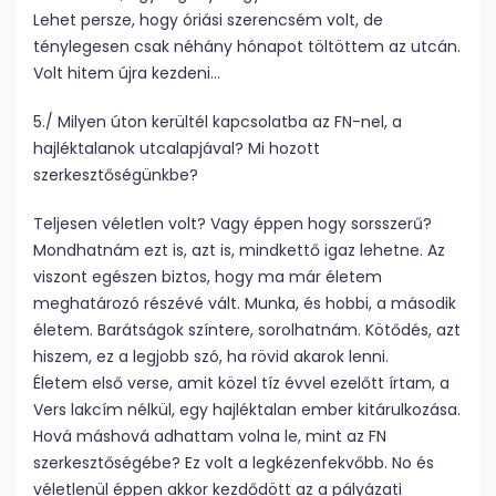
Lehet persze, hogy óriási szerencsém volt, de
ténylegesen csak néhány hónapot töltöttem az utcán.
Volt hitem újra kezdeni…
5./ Milyen úton kerültél kapcsolatba az FN-nel, a
hajléktalanok utcalapjával? Mi hozott
szerkesztőségünkbe?
Teljesen véletlen volt? Vagy éppen hogy sorsszerű?
Mondhatnám ezt is, azt is, mindkettő igaz lehetne. Az
viszont egészen biztos, hogy ma már életem
meghatározó részévé vált. Munka, és hobbi, a második
életem. Barátságok színtere, sorolhatnám. Kötődés, azt
hiszem, ez a legjobb szó, ha rövid akarok lenni.
Életem első verse, amit közel tíz évvel ezelőtt írtam, a
Vers lakcím nélkül, egy hajléktalan ember kitárulkozása.
Hová máshová adhattam volna le, mint az FN
szerkesztőségébe? Ez volt a legkézenfekvőbb. No és
véletlenül éppen akkor kezdődött az a pályázati