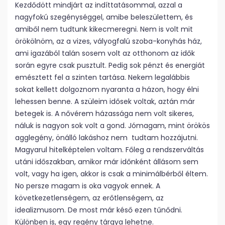
Kezdődött mindjárt az indíttatásommal, azzal a
nagyfokú szegénységgel, amibe beleszülettem, és
amiből nem tudtunk kikecmeregni. Nem is volt mit
örökölnöm, az a vizes, vályogfalú szoba-konyhás ház,
ami igazából talán sosem volt az otthonom az idők
során egyre csak pusztult. Pedig sok pénzt és energiát
emésztett fel a szinten tartása. Nekem legalábbis
sokat kellett dolgoznom nyaranta a házon, hogy élni
lehessen benne. A szüleim idősek voltak, aztán már
betegek is. A nővérem házassága nem volt sikeres,
náluk is nagyon sok volt a gond. Jómagam, mint örökös
agglegény, önálló lakáshoz nem tudtam hozzájutni.
Magyarul hitelképtelen voltam. Főleg a rendszerváltás
utáni időszakban, amikor már időnként állásom sem
volt, vagy ha igen, akkor is csak a minimálbérből éltem.
No persze magam is oka vagyok ennek. A
következetlenségem, az erőtlenségem, az
idealizmusom. De most már késő ezen tűnődni.
Különben is, egy regény tárgya lehetne.