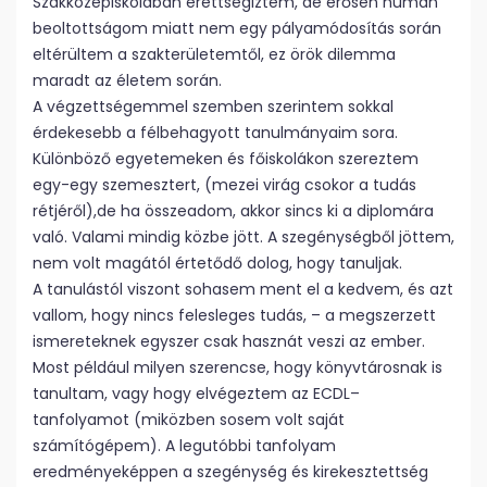
Szakközépiskolában érettségiztem, de erősen humán
beoltottságom miatt nem egy pályamódosítás során
eltérültem a szakterületemtől, ez örök dilemma
maradt az életem során.
A végzettségemmel szemben szerintem sokkal
érdekesebb a félbehagyott tanulmányaim sora.
Különböző egyetemeken és főiskolákon szereztem
egy-egy szemesztert, (mezei virág csokor a tudás
rétjéről),de ha összeadom, akkor sincs ki a diplomára
való. Valami mindig közbe jött. A szegénységből jöttem,
nem volt magától értetődő dolog, hogy tanuljak.
A tanulástól viszont sohasem ment el a kedvem, és azt
vallom, hogy nincs felesleges tudás, – a megszerzett
ismereteknek egyszer csak hasznát veszi az ember.
Most például milyen szerencse, hogy könyvtárosnak is
tanultam, vagy hogy elvégeztem az ECDL–
tanfolyamot (miközben sosem volt saját
számítógépem). A legutóbbi tanfolyam
eredményeképpen a szegénység és kirekesztettség