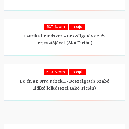
537. Szám
Interjú
Csurika hetedszer – Beszélgetés az év
terjesztőjével (Akó Tícián)
530. Szám
Interjú
De én az Úrra nézek…- Beszélgetés Szabó
Ildikó lelkésszel (Akó Tícián)