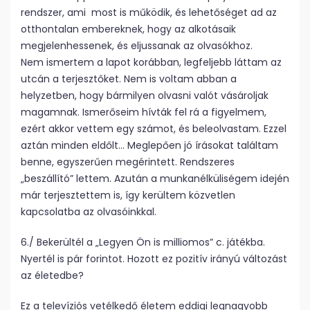
rendszer, ami most is működik, és lehetőséget ad az
otthontalan embereknek, hogy az alkotásaik
megjelenhessenek, és eljussanak az olvasókhoz.
Nem ismertem a lapot korábban, legfeljebb láttam az
utcán a terjesztőket. Nem is voltam abban a
helyzetben, hogy bármilyen olvasni valót vásároljak
magamnak. Ismerőseim hívták fel rá a figyelmem,
ezért akkor vettem egy számot, és beleolvastam. Ezzel
aztán minden eldőlt… Meglepően jó írásokat találtam
benne, egyszerűen megérintett. Rendszeres
„beszállító” lettem. Azután a munkanélküliségem idején
már terjesztettem is, így kerültem közvetlen
kapcsolatba az olvasóinkkal.
6./ Bekerültél a „Legyen Ön is milliomos” c. játékba.
Nyertél is pár forintot. Hozott ez pozitív irányú változást
az életedbe?
Ez a televíziós vetélkedő életem eddigi legnagyobb