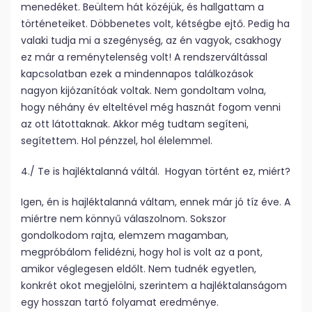
menedéket. Beültem hát közéjük, és hallgattam a
történeteiket. Döbbenetes volt, kétségbe ejtő. Pedig ha
valaki tudja mi a szegénység, az én vagyok, csakhogy
ez már a reménytelenség volt! A rendszerváltással
kapcsolatban ezek a mindennapos találkozások
nagyon kijózanítóak voltak. Nem gondoltam volna,
hogy néhány év elteltével még hasznát fogom venni
az ott látottaknak. Akkor még tudtam segíteni,
segítettem. Hol pénzzel, hol élelemmel.
4./ Te is hajléktalanná váltál. Hogyan történt ez, miért?
Igen, én is hajléktalanná váltam, ennek már jó tíz éve. A
miértre nem könnyű válaszolnom. Sokszor
gondolkodom rajta, elemzem magamban,
megpróbálom felidézni, hogy hol is volt az a pont,
amikor véglegesen eldőlt. Nem tudnék egyetlen,
konkrét okot megjelölni, szerintem a hajléktalanságom
egy hosszan tartó folyamat eredménye.