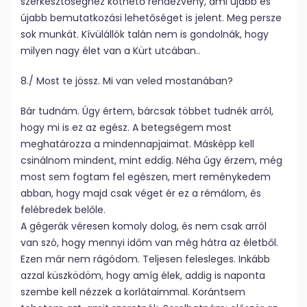
szerkesztőséghez köthető rendezvény, ami újabb és
újabb bemutatkozási lehetőséget is jelent. Meg persze
sok munkát. Kívülállók talán nem is gondolnák, hogy
milyen nagy élet van a Kürt utcában..
8./ Most te jössz. Mi van veled mostanában?
Bár tudnám. Úgy értem, bárcsak többet tudnék arról,
hogy mi is ez az egész. A betegségem most
meghatározza a mindennapjaimat. Másképp kell
csinálnom mindent, mint eddig. Néha úgy érzem, még
most sem fogtam fel egészen, mert reménykedem
abban, hogy majd csak véget ér ez a rémálom, és
felébredek belőle.
A gégerák véresen komoly dolog, és nem csak arról
van szó, hogy mennyi időm van még hátra az életből.
Ezen már nem rágódom. Teljesen felesleges. Inkább
azzal küszködöm, hogy amíg élek, addig is naponta
szembe kell nézzek a korlátaimmal. Korántsem