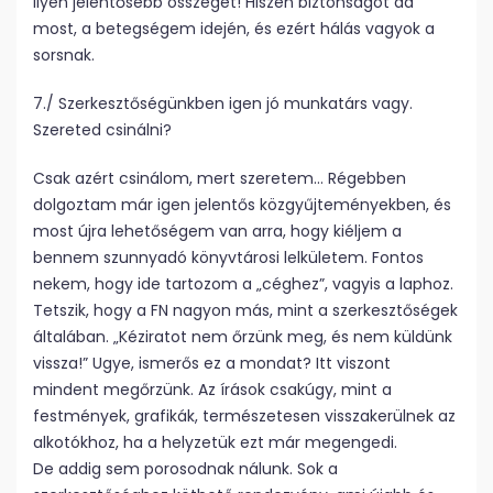
ilyen jelentősebb összeget! Hiszen biztonságot ad
most, a betegségem idején, és ezért hálás vagyok a
sorsnak.
7./ Szerkesztőségünkben igen jó munkatárs vagy.
Szereted csinálni?
Csak azért csinálom, mert szeretem… Régebben
dolgoztam már igen jelentős közgyűjteményekben, és
most újra lehetőségem van arra, hogy kiéljem a
bennem szunnyadó könyvtárosi lelkületem. Fontos
nekem, hogy ide tartozom a „céghez”, vagyis a laphoz.
Tetszik, hogy a FN nagyon más, mint a szerkesztőségek
általában. „Kéziratot nem őrzünk meg, és nem küldünk
vissza!” Ugye, ismerős ez a mondat? Itt viszont
mindent megőrzünk. Az írások csakúgy, mint a
festmények, grafikák, természetesen visszakerülnek az
alkotókhoz, ha a helyzetük ezt már megengedi.
De addig sem porosodnak nálunk. Sok a