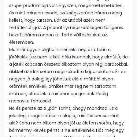
szuperprodukciója volt. Egyszeri, megismételhetetlen,
és mint minden csoda, szükségszerűen három napig
kellett, hogy tartson. Bár az utóbbi azért nem
feltétlenül igaz. A pillanatnyi népszerűségen túl igenis
hozott három napon túl tartó változásokat az
életemben.
Ma már ugyan aligha ismernek meg az utcán a
járókelők (ez nem is kell, hála Istennek, hogy elmúlt), de
a játék kapcsán összetalálkoztam olyan régi barátokkal,
akikkel az idők során megszakadt a kapcsolatom. És ez
nagyon jó dolog, így jöhettek elő a múltból olyan
örömteli emlékek, amiket már rég nem tartottam
számon, elfedték a mindennapi gondok. Pedig
mennyire fontosak!
No és persze az a „pár” forint, ahogy mondtad. Ez a
jelenlegi megélhetésem alapja, miért is becsülnénk
alá? Soha nem álltam olyan jól az életem során, hogy
bármennyi kevés pénzt is ne értékelnék. Hát még egy