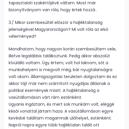
tapasztalati szakértőjévé váltam. Most már
bizonyítványom van róla, hogy értek hozzá..
3./ Mikor szembesültél először a hajléktalanság
jelenségével Magyarországon? Mi volt róla az első
véleményed?
Mondhatom, hogy nagyon korán szembesültem vele,
illetve legalábbis találkoztunk. Pedig akkor abszolút
kívülálló voltam. Úgy értem, volt hol laknom, sőt a
munkahelyem is megvolt még, bár nyugtalanságra
volt okom. Államigazgatási területen dolgoztam és ez
akkor tájt már nem számított nyugdíjas állásnak a
politikai események miatt. A hajléktalanság a
vasútállomáson várt rám esténként.
Ugyanis ingáztam, és mert sok munkám volt, eléggé
késői vonattal jártam haza. A vasútállomáson egyre
kevésbé találtam magamnak ülőhelyet, esténként.
Napról napra egyre több hajléktalan talált ott