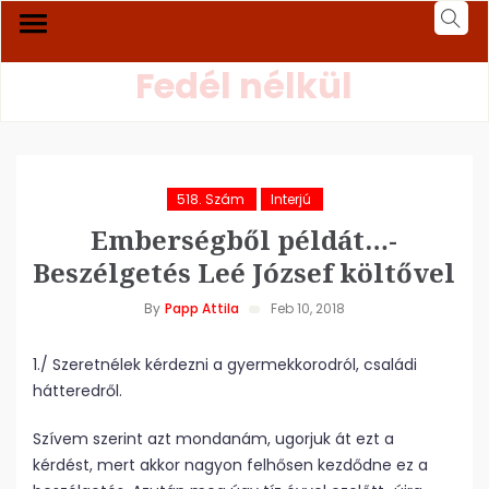
Fedél nélkül
518. Szám
Interjú
Emberségből példát…-
Beszélgetés Leé József költővel
By
Papp Attila
Feb 10, 2018
1./ Szeretnélek kérdezni a gyermekkorodról, családi
hátteredről.
Szívem szerint azt mondanám, ugorjuk át ezt a
kérdést, mert akkor nagyon felhősen kezdődne ez a