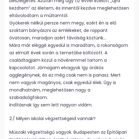
beszélgetés. Azután meg úgy tíz évvel ezelőtt „újra
kezdtem” az életem, és innentől kezdve meglehetősen
eltávolodtam a múltamtól.
Gyökerek nélkül persze nem megy, ezért én is elő
szoktam bányászni az emlékeket, de roppant
óvatosan, maradjon azért távolság köztünk…
Mára már eléggé egyedül is maradtam, a rokonságom
az elmúlt évek során a temetőbe költözött. A
családtagjaim közül a nővéremmel tartom a
kapcsolatot. Jómagam elvagyok így örökös
agglegénynek, és ez még csak nem is panasz. Mert
nem vagyok magányos, csak egyedül élek. Úgy is
mondhatnám, meglehetősen nagy a
szabadságfokom.
Indításnak így sem lett nagyon vidám.
2./ Milyen iskolai végzettségeid vannak?
Műszaki végzettségű vagyok. Budapesten az Építőipari