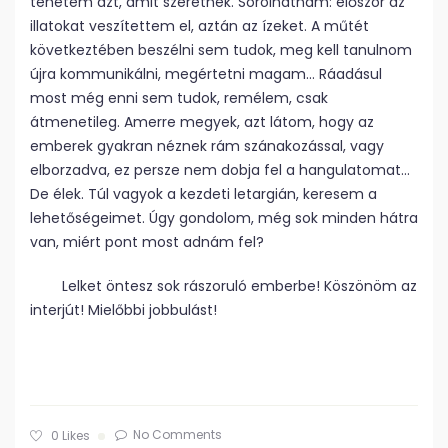
tehetem azt, amit szeretnék. Sorolhatnám: először az
illatokat veszítettem el, aztán az ízeket. A műtét
következtében beszélni sem tudok, meg kell tanulnom
újra kommunikálni, megértetni magam… Ráadásul
most még enni sem tudok, remélem, csak
átmenetileg. Amerre megyek, azt látom, hogy az
emberek gyakran néznek rám szánakozással, vagy
elborzadva, ez persze nem dobja fel a hangulatomat…
De élek. Túl vagyok a kezdeti letargián, keresem a
lehetőségeimet. Úgy gondolom, még sok minden hátra
van, miért pont most adnám fel?
Lelket öntesz sok rászoruló emberbe! Köszönöm az
interjút! Mielőbbi jobbulást!
No Comments
0
Likes