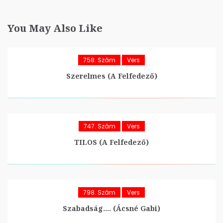
You May Also Like
758. Szám
Vers
Szerelmes (A Felfedező)
747. Szám
Vers
TILOS (A Felfedező)
798. Szám
Vers
Szabadság…. (Ácsné Gabi)