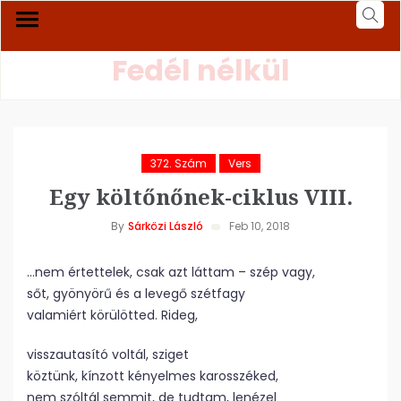
Fedél nélkül
372. Szám
Vers
Egy költőnőnek-ciklus VIII.
By
Sárközi László
Feb 10, 2018
…nem értettelek, csak azt láttam – szép vagy,
sőt, gyönyörű és a levegő szétfagy
valamiért körülötted. Rideg,
visszautasító voltál, sziget
köztünk, kínzott kényelmes karosszéked,
nem szóltál semmit, de tudtam, lenézel