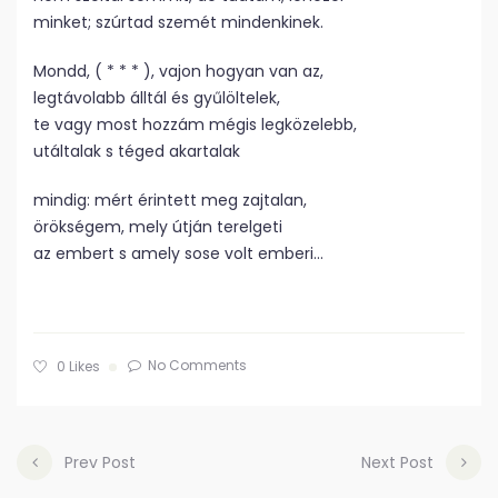
minket; szúrtad szemét mindenkinek.
Mondd, ( * * * ), vajon hogyan van az,
legtávolabb álltál és gyűlöltelek,
te vagy most hozzám mégis legközelebb,
utáltalak s téged akartalak
mindig: mért érintett meg zajtalan,
örökségem, mely útján terelgeti
az embert s amely sose volt emberi…
No Comments
0
Likes
Prev Post
Next Post