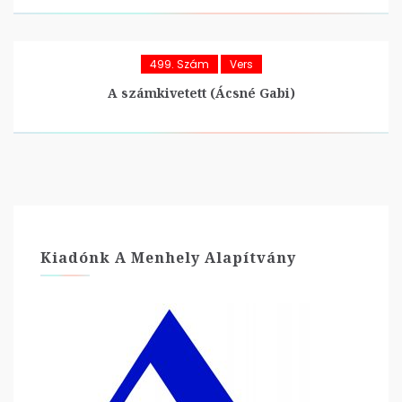
499. Szám
Vers
A számkivetett (Ácsné Gabi)
Kiadónk A Menhely Alapítvány