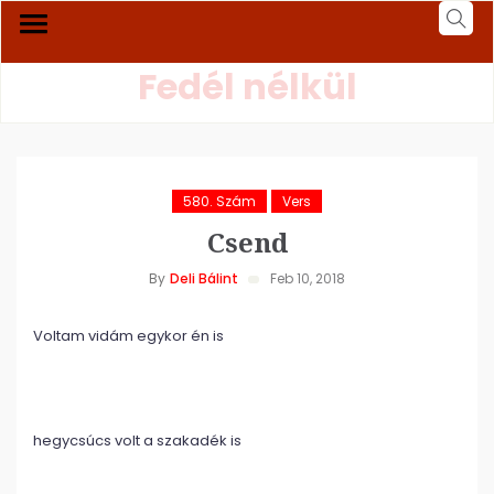
Fedél nélkül
580. Szám
Vers
Csend
By
Deli Bálint
Feb 10, 2018
Voltam vidám egykor én is
hegycsúcs volt a szakadék is