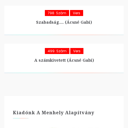
798. Szám
Vers
Szabadság…. (Ácsné Gabi)
499. Szám
Vers
A számkivetett (Ácsné Gabi)
Kiadónk A Menhely Alapítvány