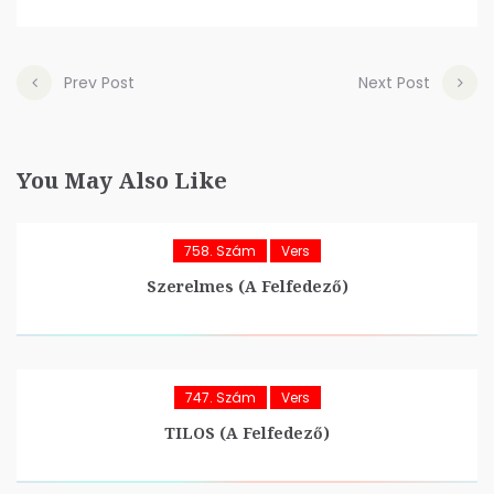
Prev Post
Next Post
You May Also Like
758. Szám
Vers
Szerelmes (A Felfedező)
747. Szám
Vers
TILOS (A Felfedező)