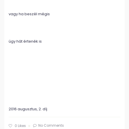
vagy ha beszél mégis
úgy hát értenék is
2016 augusztus, 2. díj
No Comments
0
Likes