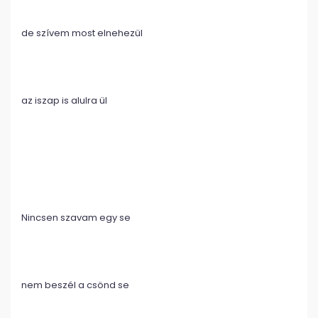
de szívem most elnehezül
az iszap is alulra ül
Nincsen szavam egy se
nem beszél a csönd se