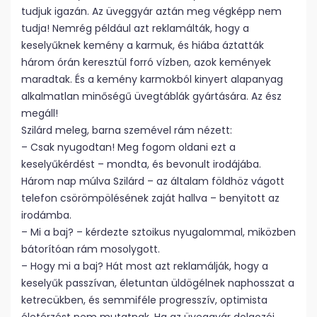
tudjuk igazán. Az üveggyár aztán meg végképp nem
tudja! Nemrég például azt reklamálták, hogy a
keselyűknek kemény a karmuk, és hiába áztatták
három órán keresztül forró vízben, azok kemények
maradtak. És a kemény karmokból kinyert alapanyag
alkalmatlan minőségű üvegtáblák gyártására. Az ész
megáll!
Szilárd meleg, barna szemével rám nézett:
– Csak nyugodtan! Meg fogom oldani ezt a
keselyűkérdést – mondta, és bevonult irodájába.
Három nap múlva Szilárd – az általam földhöz vágott
telefon csörömpölésének zaját hallva – benyitott az
irodámba.
– Mi a baj? – kérdezte sztoikus nyugalommal, miközben
bátorítóan rám mosolygott.
– Hogy mi a baj? Hát most azt reklamálják, hogy a
keselyűk passzívan, életuntan üldögélnek naphosszat a
ketrecükben, és semmiféle progresszív, optimista