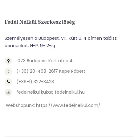
Fedél Nélkül Szerkesztőség
Személyesen a Budapest, VII., Kürt u. 4 címen találsz
bennünket. H-P: 9-12-ig
1073 Budapest Kürt utca 4.
(+36) 20-468-2617 Kepe Róbert
(+36-1) 322-3423
fedelnelkul kukac fedelnelkul.hu
Webshopunk:
https://www.fedelnelkul.com/