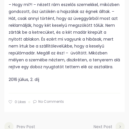
– Hogy mi?! – nézett rám eszelős szemekkel, miközben
gondozott, ősz üstökén a hajszálak az égnek álltak. –
Hát, csak annyi történt, hogy az üveggyárból most azt
reklamálják, hogy két keselyű megszökött tőlük. Nem
zárták be a ketrecüket, és a két madár kirepült a
nyitott ablakon. És ezért mi vagyunk a hibásak, mert
nem írtuk be a szállítólevelükbe, hogy a keselyű
repülőmadár. Megáll az ész! – üvöltött. Miközben
mélyen a szemébe néztem, diszkréten, a tenyerem alá
rejtve egy doboz nyugtatót tettem elé az asztalára.
2016 július, 2. díj
No Comments
0
Likes
Prev Post
Next Post