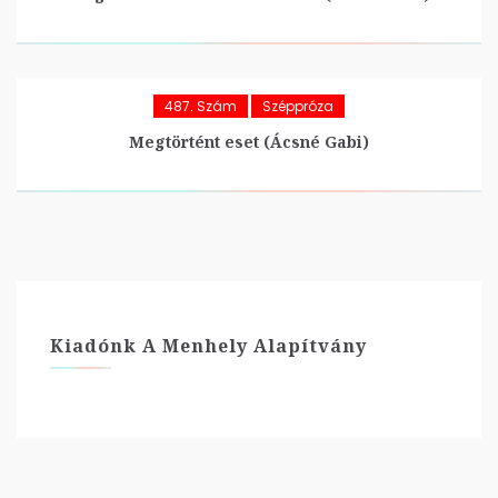
487. Szám
Széppróza
Megtörtént eset (Ácsné Gabi)
Kiadónk A Menhely Alapítvány