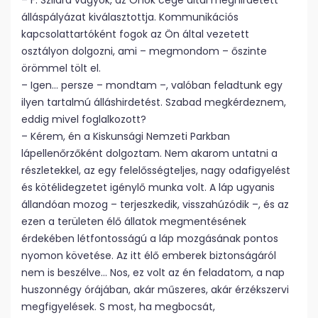
– F. Szilárd vagyok, az Önök cége által meghirdetett
álláspályázat kiválasztottja. Kommunikációs
kapcsolattartóként fogok az Ön által vezetett
osztályon dolgozni, ami – megmondom – őszinte
örömmel tölt el.
– Igen… persze – mondtam –, valóban feladtunk egy
ilyen tartalmú álláshirdetést. Szabad megkérdeznem,
eddig mivel foglalkozott?
– Kérem, én a Kiskunsági Nemzeti Parkban
lápellenőrzőként dolgoztam. Nem akarom untatni a
részletekkel, az egy felelősségteljes, nagy odafigyelést
és kötélidegzetet igénylő munka volt. A láp ugyanis
állandóan mozog – terjeszkedik, visszahúzódik –, és az
ezen a területen élő állatok megmentésének
érdekében létfontosságú a láp mozgásának pontos
nyomon követése. Az itt élő emberek biztonságáról
nem is beszélve… Nos, ez volt az én feladatom, a nap
huszonnégy órájában, akár műszeres, akár érzékszervi
megfigyelések. S most, ha megbocsát,