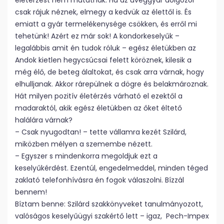
életérzést nem mutatnak. Ha az üveggyár dolgozói
csak rájuk néznek, elmegy a kedvük az élettől is. És
emiatt a gyár termelékenysége csökken, és erről mi
tehetünk! Azért ez már sok! A kondorkeselyűk –
legalábbis amit én tudok róluk – egész életükben az
Andok kietlen hegycsúcsai felett köröznek, kilesik a
még élő, de beteg álaltokat, és csak arra várnak, hogy
elhulljanak. Akkor rárepülnek a dögre és belakmároznak.
Hát milyen pozitív életérzés várható el ezektől a
madaraktól, akik egész életükben az őket éltető
halálára várnak?
– Csak nyugodtan! – tette vállamra kezét Szilárd,
miközben mélyen a szemembe nézett.
– Egyszer s mindenkorra megoldjuk ezt a
keselyűkérdést. Ezentúl, engedelmeddel, minden téged
zaklató telefonhívásra én fogok válaszolni. Bízzál
bennem!
Bíztam benne: Szilárd szakkönyveket tanulmányozott,
valóságos keselyűügyi szakértő lett – igaz, Pech-Impex