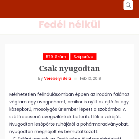
Fedél nélkül
579. Szám
Széppróza
Csak nyugodtan
By
Verebélyi Béla
Feb 10, 2018
Mérhetetlen felindulásomban éppen az irodám falához
vágtam egy üvegpoharat, amikor is nyílt az ajtó és egy
középkorú, mosolygós úriember lépett a szobámba. A
szétfröccsenő üvegszilánkok beterítették a zakóját.
Nyugodtan lesöpörte ruhájáról a pohármaradványokat,
nyugodtan meghajolt és bemutatkozott: