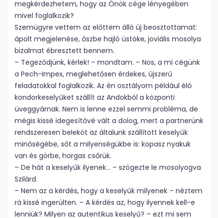
megkérdezhetem, hogy az Önök cége lényegében
mivel foglalkozik?
Szemügyre vettem az előttem álló új beosztottamat:
ápolt megjelenése, őszbe hajló üstöke, joviális mosolya
bizalmat ébresztett bennem.
– Tegeződjünk, kérlek! – mondtam. – Nos, a mi cégünk
a Pech-Impex, meglehetősen érdekes, újszerű
feladatokkal foglalkozik. Az én osztályom például élő
kondorkeselyűket szállít az Andokból a központi
üveggyárnak. Nem is lenne ezzel semmi probléma, de
mégis kissé idegesítővé vált a dolog, mert a partnerünk
rendszeresen beleköt az általunk szállított keselyűk
minőségébe, sőt a milyenségükbe is: kopasz nyakuk
van és görbe, horgas csőrük.
– De hát a keselyűk ilyenek… – szögezte le mosolyogva
Szilárd.
– Nem az a kérdés, hogy a keselyűk milyenek – néztem
rá kissé ingerülten. – A kérdés az, hogy ilyennek kell-e
lenniük? Milyen az autentikus keselyű? – ezt mi sem