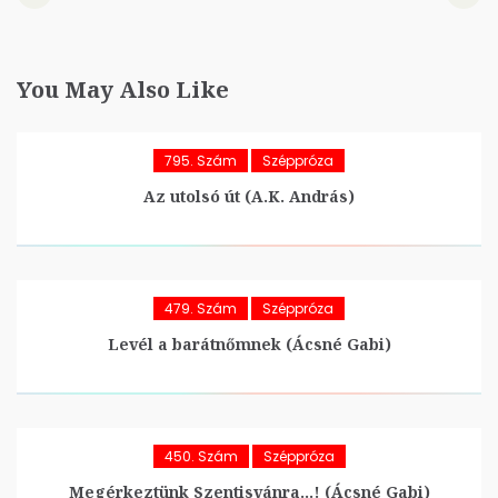
You May Also Like
795. Szám
Széppróza
Az utolsó út (A.K. András)
479. Szám
Széppróza
Levél a barátnőmnek (Ácsné Gabi)
450. Szám
Széppróza
Megérkeztünk Szentisvánra…! (Ácsné Gabi)