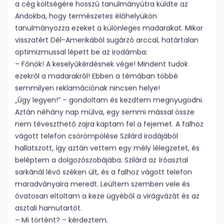
a cég költségére hosszú tanulmányútra küldte az
Andokba, hogy természetes élőhelyükön
tanulmányozza ezeket a különleges madarakat. Mikor
visszatért Dél-Amerikából sugárzó arccal, határtalan
optimizmussal lépett be az irodámba:
– Főnök! A keselyűkérdésnek vége! Mindent tudok
ezekről a madarakról! Ebben a témában többé
semmilyen reklamációnak nincsen helye!
„Úgy legyen!” – gondoltam és kezdtem megnyugodni.
Aztán néhány nap múlva, egy semmi mással össze
nem téveszthető zajra kaptam fel a fejemet. A falhoz
vágott telefon csörömpölése Szilárd irodájából
hallatszott, így aztán vettem egy mély lélegzetet, és
beléptem a dolgozószobájába. Szilárd az íróasztal
sarkánál lévő széken ült, és a falhoz vágott telefon
maradványaira meredt. Leültem szemben vele és
óvatosan eltoltam a keze ügyéből a virágvázát és az
asztali hamutartót.
– Mi történt? – kérdeztem.