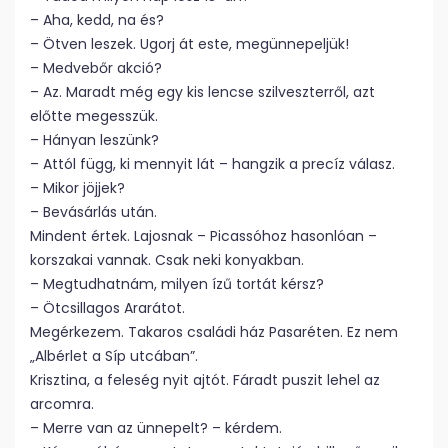
– Aha, kedd, na és?
– Ötven leszek. Ugorj át este, megünnepeljük!
– Medvebőr akció?
– Az. Maradt még egy kis lencse szilveszterről, azt
előtte megesszük.
– Hányan leszünk?
– Attól függ, ki mennyit lát – hangzik a precíz válasz.
– Mikor jöjjek?
– Bevásárlás után.
Mindent értek. Lajosnak – Picassóhoz hasonlóan –
korszakai vannak. Csak neki konyakban.
– Megtudhatnám, milyen ízű tortát kérsz?
– Ötcsillagos Ararátot.
Megérkezem. Takaros családi ház Pasaréten. Ez nem
„Albérlet a Síp utcában”.
Krisztina, a feleség nyit ajtót. Fáradt puszit lehel az
arcomra.
– Merre van az ünnepelt? – kérdem.