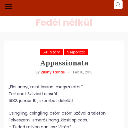
Fedél nélkül
541. Szám
Széppróza
Appassionata
By
Zilahy Tamás
Feb 10, 2018
„Élni annyi, mint lassan megszületni.”
Történet Szilvási Lajosról
1982. január 10., szombat délelőtt.
Csingiling, csingiling, csörr, csörr. Szóval a telefon.
Felveszem. Ismerős hang, kicsit spicces.
– Tudod milyen nap lesz 13-án?