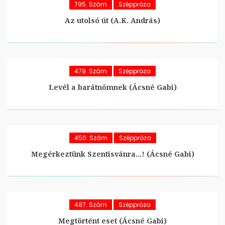
795. Szám
Széppróza
Az utolsó út (A.K. András)
479. Szám
Széppróza
Levél a barátnőmnek (Ácsné Gabi)
450. Szám
Széppróza
Megérkeztünk Szentisvánra…! (Ácsné Gabi)
487. Szám
Széppróza
Megtörtént eset (Ácsné Gabi)