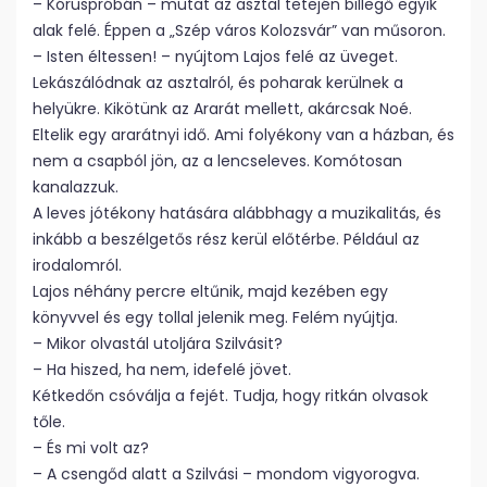
– Kóruspróbán – mutat az asztal tetején billegő egyik
alak felé. Éppen a „Szép város Kolozsvár” van műsoron.
– Isten éltessen! – nyújtom Lajos felé az üveget.
Lekászálódnak az asztalról, és poharak kerülnek a
helyükre. Kikötünk az Ararát mellett, akárcsak Noé.
Eltelik egy ararátnyi idő. Ami folyékony van a házban, és
nem a csapból jön, az a lencseleves. Komótosan
kanalazzuk.
A leves jótékony hatására alábbhagy a muzikalitás, és
inkább a beszélgetős rész kerül előtérbe. Például az
irodalomról.
Lajos néhány percre eltűnik, majd kezében egy
könyvvel és egy tollal jelenik meg. Felém nyújtja.
– Mikor olvastál utoljára Szilvásit?
– Ha hiszed, ha nem, idefelé jövet.
Kétkedőn csóválja a fejét. Tudja, hogy ritkán olvasok
tőle.
– És mi volt az?
– A csengőd alatt a Szilvási – mondom vigyorogva.