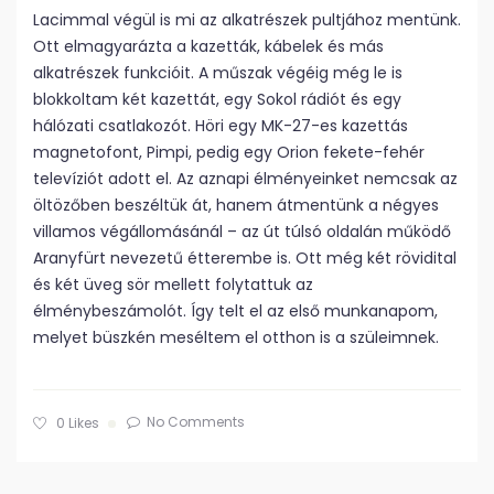
Lacimmal végül is mi az alkatrészek pultjához mentünk.
Ott elmagyarázta a kazetták, kábelek és más
alkatrészek funkcióit. A műszak végéig még le is
blokkoltam két kazettát, egy Sokol rádiót és egy
hálózati csatlakozót. Höri egy MK-27-es kazettás
magnetofont, Pimpi, pedig egy Orion fekete-fehér
televíziót adott el. Az aznapi élményeinket nemcsak az
öltözőben beszéltük át, hanem átmentünk a négyes
villamos végállomásánál – az út túlsó oldalán működő
Aranyfürt nevezetű étterembe is. Ott még két rövidital
és két üveg sör mellett folytattuk az
élménybeszámolót. Így telt el az első munkanapom,
melyet büszkén meséltem el otthon is a szüleimnek.
No Comments
0
Likes