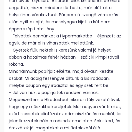
homályos folyosóra. A sorban állok kelletlenül, de előre
engedtek, hiszen mindenki láthatta, már előttük a
helyszínen várakoztunk. Pár perc feszengő várakozás
után nyílt az ajtó, és mosolyogva kijött a két nem
éppen szép fiatal lány
– Felvettek bennünket a Hypermarketbe – éljenzett az
egyik, de már el is viharzottak mellettünk.
– Gyertek fiúk, nektek is keresünk valami jó helyet
abban a hatalmas fehér házban – szólt ki Pimpi távoli
rokona.
Mindhármunk papírjait elkérte, majd olvasni kezdte
azokat. Mi addig feszengve álltunk a kis irodában,
melybe csupán egy íróasztal és egy szék fért be.
– Jól van fiúk, a papírjaitok rendben vannak.
Megbeszéltem a Híradástechnikai osztály vezetőjével,
hogy egy műszakba kerüljetek. Már nagyon vár titeket,
ezért siessetek elintézni az adminisztrációs munkát, és
jelentkezzetek nála a második emeleten. Sok sikert, és
érezzétek jól magatokat a mi fiatalokból álló