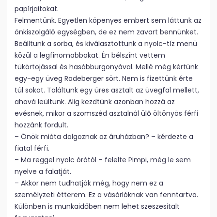
papírjaitokat.
Felmentünk. Egyetlen köpenyes embert sem láttunk az
önkiszolgáló egységben, de ez nem zavart bennünket.
Beálltunk a sorba, és kiválasztottunk a nyolc-tíz menü
közül a legfinomabbakat. Én bélszínt vettem
tükörtojással és hasábburgonyával. Mellé még kértünk
egy-egy üveg Radeberger sört. Nem is fizettünk érte
túl sokat. Találtunk egy üres asztalt az üvegfal mellett,
ahová leültünk. Alig kezdtünk azonban hozzá az
evésnek, mikor a szomszéd asztalnál ülő öltönyös férfi
hozzánk fordult.
– Önök mióta dolgoznak az áruházban? – kérdezte a
fiatal férfi.
– Ma reggel nyolc órától – felelte Pimpi, még le sem
nyelve a falatját.
– Akkor nem tudhatják még, hogy nem ez a
személyzeti étterem. Ez a vásárlóknak van fenntartva.
Különben is munkaidőben nem lehet szeszesitalt