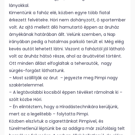
lányokkal.
Kimentünk a faház elé, közben egyre több fiatal
érkezett felvételre. Höri nem dohányzott, ő sportember
volt. Az ajtó mellett álló hamutartó éppen az áruház
árnyékának határában állt. Velünk szemben, a Nap
irányában pedig a hatalmas parkoló terült el. Még elég
kevés autót lehetett látni. Viszont a faháztól jól látható
volt az áruház hátsó része, ahol az áruátvétel történt.
Ott minden állást elfoglaltak a teherautók, nagy
sürgés-forgást láthattunk.
– Most szállítják az árut – jegyezte meg Pimpi nagy
szakértelemmel.
– A legtávolabbi kocsiból éppen tévéket rámolnak ki –
szólt közbe Höri.
– Én elintéztem, hogy a Híradástechnikára kerüljünk,
mert az a legelitebb – folytatta Pimpi.
Közben elszívtuk a cigarettánkat Pimpivel, és
türelmetlenül léptünk be az addigra már zsúfolásig telt