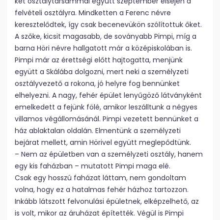
két osztálytársammal együtt szeptember elsején a
felvételi osztályra. Mindketten a Ferenc névre
keresztelődtek, így csak becenevükön szólítottuk őket.
A szőke, kicsit magasabb, de soványabb Pimpi, míg a
barna Höri névre hallgatott már a középiskolában is.
Pimpi már az érettségi előtt hajtogatta, menjünk
együtt a Skálába dolgozni, mert neki a személyzeti
osztályvezető a rokona, jó helyre fog bennünket
elhelyezni. A nagy, fehér épület lenyűgöző látványként
emelkedett a fejünk fölé, amikor leszálltunk a négyes
villamos végállomásánál. Pimpi vezetett bennünket a
ház ablaktalan oldalán. Elmentünk a személyzeti
bejárat mellett, amin Hörivel együtt meglepődtünk.
– Nem az épületben van a személyzeti osztály, hanem
egy kis faházban – mutatott Pimpi maga elé.
Csak egy hosszú faházat láttam, nem gondoltam
volna, hogy ez a hatalmas fehér házhoz tartozzon.
Inkább látszott felvonulási épületnek, elképzelhető, az
is volt, mikor az áruházat építették. Végül is Pimpi