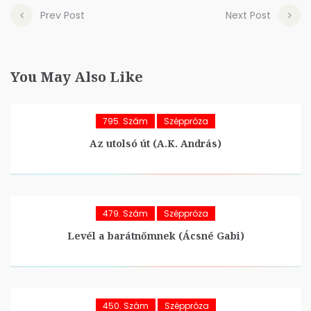
Prev Post
Next Post
You May Also Like
795. Szám
Széppróza
Az utolsó út (A.K. András)
479. Szám
Széppróza
Levél a barátnőmnek (Ácsné Gabi)
450. Szám
Széppróza