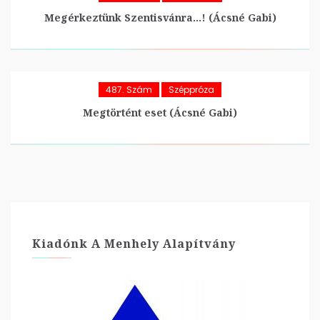
Megérkeztünk Szentisvánra…! (Ácsné Gabi)
487. Szám
Széppróza
Megtörtént eset (Ácsné Gabi)
Kiadónk A Menhely Alapítvány