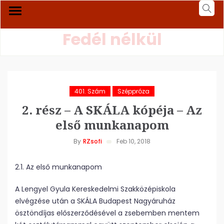
Fedél nélkül
401. Szám
Széppróza
2. rész – A SKÁLA kópéja – Az
első munkanapom
By
RZsofi
Feb 10, 2018
2.1. Az első munkanapom
A Lengyel Gyula Kereskedelmi Szakközépiskola
elvégzése után a SKÁLA Budapest Nagyáruház
ösztöndíjas előszerződésével a zsebemben mentem