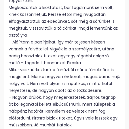
fogyasztani.
Megköszöntük a kioktatást, bár fogalmunk sem volt,
kinek köszönhetjük. Persze ettől még nyugodtan
elfogyasztottuk az ebédünket, sőt még a sörünket is
megittuk. Visszavittük a tálcánkat, majd lementünk az
osztályra.
– Aláírtam a papírjaikat, így már teljesen készen
vannak a felvétellel. Vigyék le a személyzetire, utána
pedig beosztalak titeket egy-egy régebbi dolgozó
mellé – fogadott bennünket Piroska.
Mikor visszaérkeztünk a faházból már a főnöknőnk is
megjelent. Marika negyven év körüli, magas, barna hajú
hölgy volt. Nem volt olyan szimpatikus, mint a fiatal
helyettese, de nagyon adott az öltözködésére.
– Nagyon örülök, hogy megérkeztetek. Sajnos tegnap
öt kollégánktól kellett elbúcsúznunk, mert túllépték a
hálapénz határát. Remélem ez veletek nem fog
előfordulni. Pirosra bízlak titeket, úgyis vele lesztek egy
műszakban. Jó munkát fiatalok.