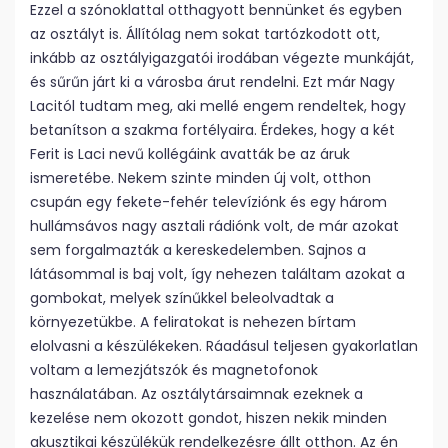
Ezzel a szónoklattal otthagyott bennünket és egyben
az osztályt is. Állítólag nem sokat tartózkodott ott,
inkább az osztályigazgatói irodában végezte munkáját,
és sűrűn járt ki a városba árut rendelni. Ezt már Nagy
Lacitól tudtam meg, aki mellé engem rendeltek, hogy
betanítson a szakma fortélyaira. Érdekes, hogy a két
Ferit is Laci nevű kollégáink avatták be az áruk
ismeretébe. Nekem szinte minden új volt, otthon
csupán egy fekete-fehér televíziónk és egy három
hullámsávos nagy asztali rádiónk volt, de már azokat
sem forgalmazták a kereskedelemben. Sajnos a
látásommal is baj volt, így nehezen találtam azokat a
gombokat, melyek színűkkel beleolvadtak a
környezetükbe. A feliratokat is nehezen bírtam
elolvasni a készülékeken. Ráadásul teljesen gyakorlatlan
voltam a lemezjátszók és magnetofonok
használatában. Az osztálytársaimnak ezeknek a
kezelése nem okozott gondot, hiszen nekik minden
akusztikai készülékük rendelkezésre állt otthon. Az én