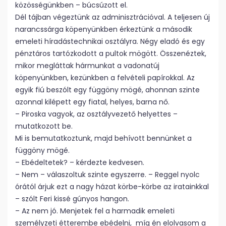
közösségünkben – búcsúzott el.
Dél tájban végeztünk az adminisztrációval. A teljesen új
narancssárga köpenyünkben érkeztünk a második
emeleti híradástechnikai osztályra. Négy eladó és egy
pénztáros tartózkodott a pultok mögött. Összenéztek,
mikor megláttak hármunkat a vadonatúj
köpenyünkben, kezünkben a felvételi papírokkal. Az
egyik fiú beszólt egy függöny mögé, ahonnan szinte
azonnal kilépett egy fiatal, helyes, barna nő.
– Piroska vagyok, az osztályvezető helyettes –
mutatkozott be.
Mi is bemutatkoztunk, majd behívott bennünket a
függöny mögé.
– Ebédeltetek? – kérdezte kedvesen.
– Nem – válaszoltuk szinte egyszerre. – Reggel nyolc
órától árjuk ezt a nagy házat körbe-körbe az iratainkkal
– szólt Feri kissé gúnyos hangon.
– Az nem jó. Menjetek fel a harmadik emeleti
személyzeti étterembe ebédelni, míg én elolvasom a