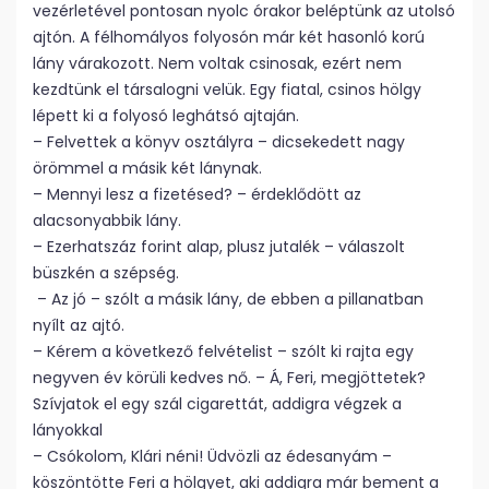
vezérletével pontosan nyolc órakor beléptünk az utolsó
ajtón. A félhomályos folyosón már két hasonló korú
lány várakozott. Nem voltak csinosak, ezért nem
kezdtünk el társalogni velük. Egy fiatal, csinos hölgy
lépett ki a folyosó leghátsó ajtaján.
– Felvettek a könyv osztályra – dicsekedett nagy
örömmel a másik két lánynak.
– Mennyi lesz a fizetésed? – érdeklődött az
alacsonyabbik lány.
– Ezerhatszáz forint alap, plusz jutalék – válaszolt
büszkén a szépség.
– Az jó – szólt a másik lány, de ebben a pillanatban
nyílt az ajtó.
– Kérem a következő felvételist – szólt ki rajta egy
negyven év körüli kedves nő. – Á, Feri, megjöttetek?
Szívjatok el egy szál cigarettát, addigra végzek a
lányokkal
– Csókolom, Klári néni! Üdvözli az édesanyám –
köszöntötte Feri a hölgyet, aki addigra már bement a