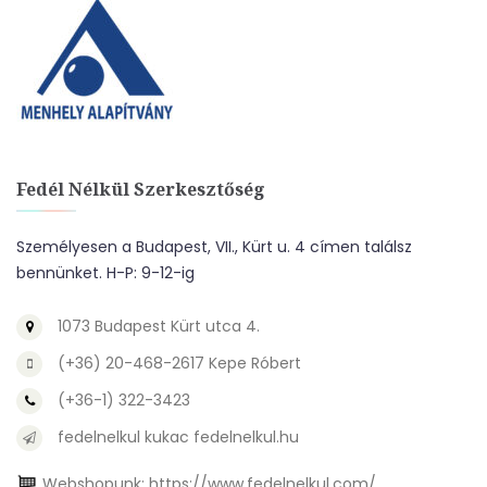
Fedél Nélkül Szerkesztőség
Személyesen a Budapest, VII., Kürt u. 4 címen találsz
bennünket. H-P: 9-12-ig
1073 Budapest Kürt utca 4.
(+36) 20-468-2617 Kepe Róbert
(+36-1) 322-3423
fedelnelkul kukac fedelnelkul.hu
Webshopunk:
https://www.fedelnelkul.com/