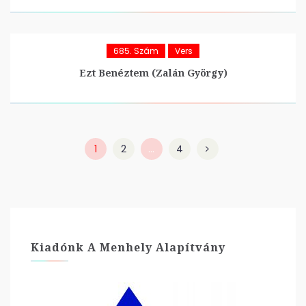
685. Szám
Vers
Ezt Benéztem (Zalán György)
1
2
…
4
Kiadónk A Menhely Alapítvány