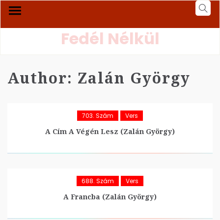
Fedél Nélkül
Author:
Zalán György
703. Szám
Vers
A Cím A Végén Lesz (Zalán György)
688. Szám
Vers
A Francba (Zalán György)