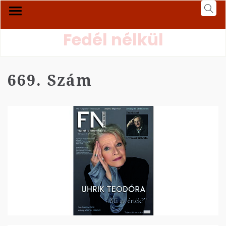
Fedél nélkül
669. Szám