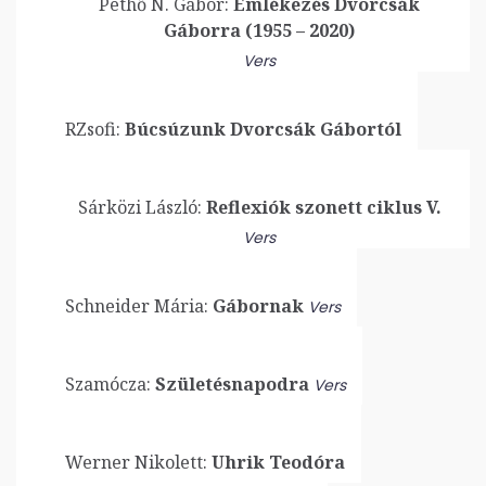
Pethő N. Gábor:
Emlékezés Dvorcsák
Gáborra (1955 – 2020)
Vers
RZsofi:
Búcsúzunk Dvorcsák Gábortól
Sárközi László:
Reflexiók szonett ciklus V.
Vers
Schneider Mária:
Gábornak
Vers
Szamócza:
Születésnapodra
Vers
Werner Nikolett:
Uhrik Teodóra