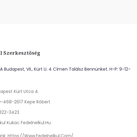
l Szerkesztőség
 Budapest, VII., Kürt U. 4 Címen Találsz Bennünket. H-P: 9-12-
apest Kürt Utca 4.
0-468-2617 Kepe Róbert
 322-3423
kul Kukac Fedelnelkul.hu
nk:
Https://www.fedelnelkul.com/