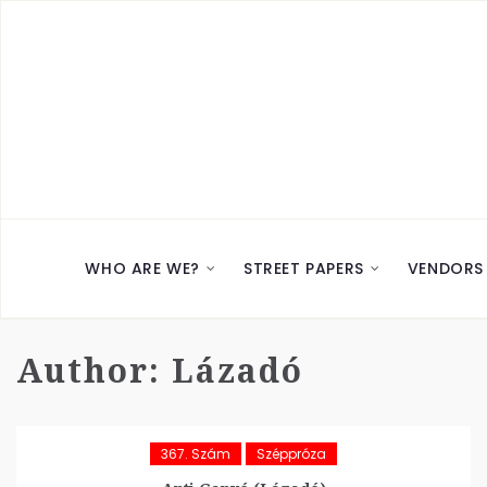
WHO ARE WE?
STREET PAPERS
VENDORS
Author:
Lázadó
367. Szám
Széppróza