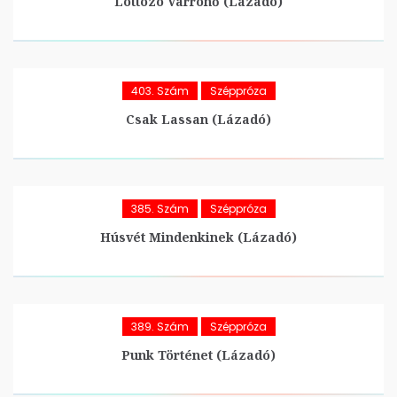
Lottózó Varrónő (Lázadó)
403. Szám
Széppróza
Csak Lassan (Lázadó)
385. Szám
Széppróza
Húsvét Mindenkinek (Lázadó)
389. Szám
Széppróza
Punk Történet (Lázadó)