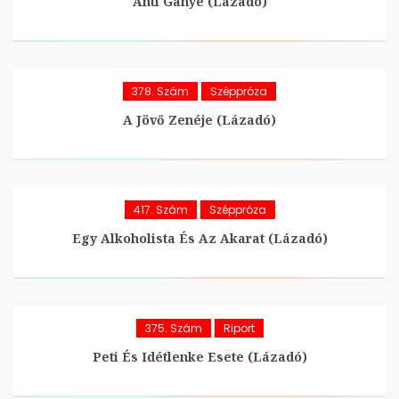
Anti Ganyé (Lázadó)
378. Szám
Széppróza
A Jövő Zenéje (Lázadó)
417. Szám
Széppróza
Egy Alkoholista És Az Akarat (Lázadó)
375. Szám
Riport
Peti És Idétlenke Esete (Lázadó)