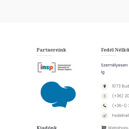
Partnereink
Fedél Nélkü
Személyesen A
Ig
1073 Bud
(+36) 2
(+36-1)
Fedelnel
Kiadónk
Webshopu