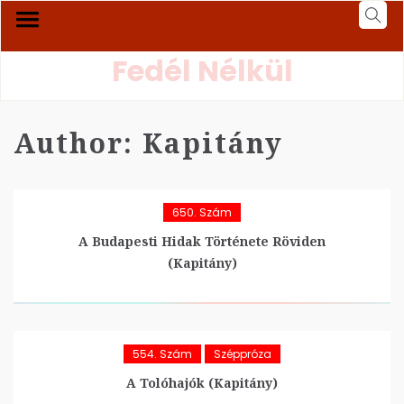
Fedél Nélkül
Author:
Kapitány
650. Szám
A Budapesti Hidak Története Röviden
(Kapitány)
554. Szám
Széppróza
A Tolóhajók (Kapitány)