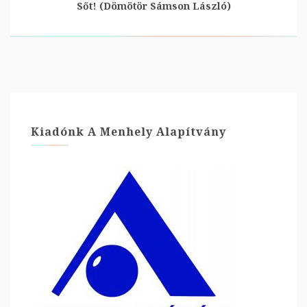
Sőt! (Dömötör Sámson László)
Kiadónk A Menhely Alapítvány