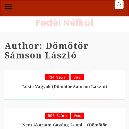
Fedél Nélkül
Author:
Dömötör
Sámson László
734. Szám
Vers
Lusta Vagyok (Dömötör Sámson László)
696. Szám
Vers
Nem Akartam Gazdag Lenni… (Dömötör