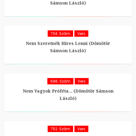
Sámson László)
734. Szám
Vers
Nem Szeretnék Híres Lenni (Dömötör
Sámson László)
696. Szám
Vers
Nem Vagyok Próféta… (Dömötör Sámson
László)
752. Szám
Vers