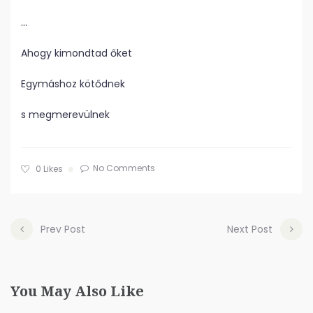
…
Ahogy kimondtad őket
Egymáshoz kötődnek
s megmerevülnek
No Comments
0
Likes
Prev Post
Next Post
You May Also Like