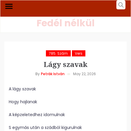
Fedél nélkül
785. Szám
Vers
Lágy szavak
By
Petrák István
May 22, 2026
A lágy szavak
Hogy hajlanak
A képzeletedhez idomulnak
S egymás után a szádból kigurulnak