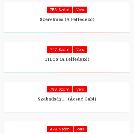
758. Szám
Vers
Szerelmes (A Felfedező)
747. Szám
Vers
TILOS (A Felfedező)
798. Szám
Vers
Szabadság…. (Ácsné Gabi)
499. Szám
Vers