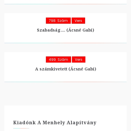
798. Szám
Vers
Szabadság…. (Ácsné Gabi)
499. Szám
Vers
A számkivetett (Ácsné Gabi)
Kiadónk A Menhely Alapítvány