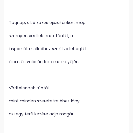
Tegnap, első közös éjszakánkon még
szörnyen védtelennek tűntél, a
kispárnát melledhez szorítva lebegtél
álom és valóság laza mezsgyéjén…
Védtelennek tűntél,
mint minden szeretetre éhes lány,
aki egy férfi kezére adja magát.