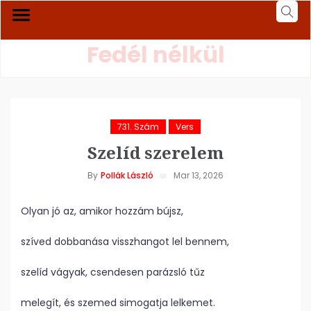
Fedél nélkül
731. Szám
Vers
Szelíd szerelem
By
Pollák László
Mar 13, 2026
Olyan jó az, amikor hozzám bújsz,
szíved dobbanása visszhangot lel bennem,
szelíd vágyak, csendesen parázsló tűz
melegít, és szemed simogatja lelkemet.