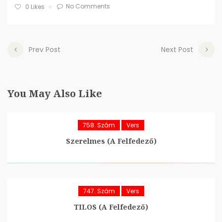
No Comments
0
Likes
Prev Post
Next Post
You May Also Like
758. Szám
Vers
Szerelmes (A Felfedező)
747. Szám
Vers
TILOS (A Felfedező)