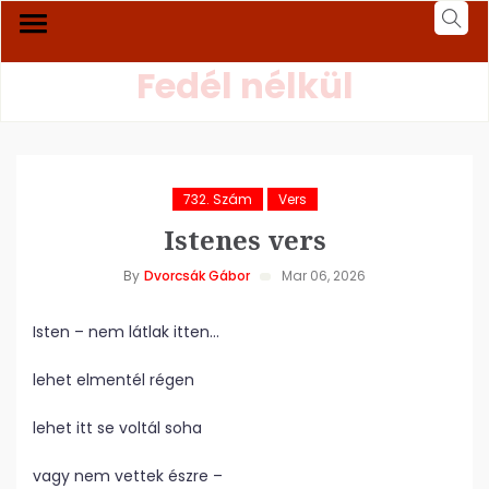
Fedél nélkül
732. Szám
Vers
Istenes vers
By
Dvorcsák Gábor
Mar 06, 2026
Isten – nem látlak itten…
lehet elmentél régen
lehet itt se voltál soha
vagy nem vettek észre –