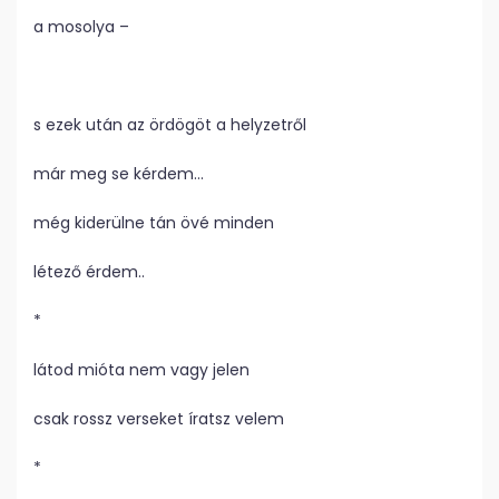
a mosolya –
s ezek után az ördögöt a helyzetről
már meg se kérdem…
még kiderülne tán övé minden
létező érdem..
*
látod mióta nem vagy jelen
csak rossz verseket íratsz velem
*