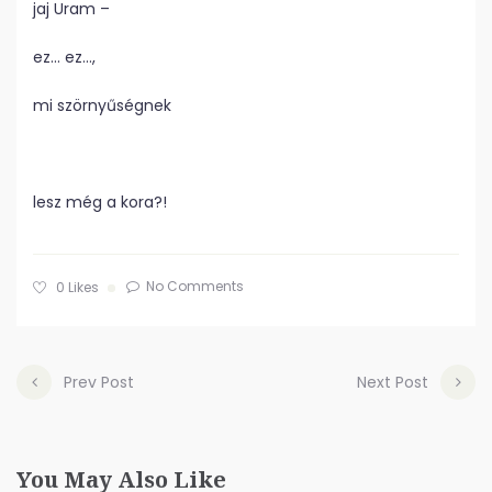
jaj Uram –
ez… ez…,
mi szörnyűségnek
lesz még a kora?!
No Comments
0
Likes
Prev Post
Next Post
You May Also Like