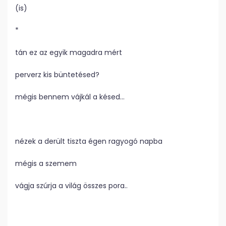
(is)
*
tán ez az egyik magadra mért
perverz kis büntetésed?
mégis bennem vájkál a késed…
nézek a derült tiszta égen ragyogó napba
mégis a szemem
vágja szúrja a világ összes pora..