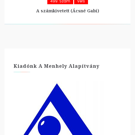
499. Szám
Vers
A számkivetett (Ácsné Gabi)
Kiadónk A Menhely Alapítvány