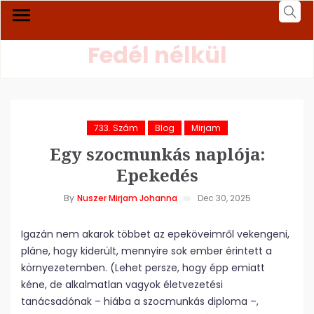
Fedél nélkül
733. Szám
Blog
Mirjam
Egy szocmunkás naplója:
Epekedés
By
Nuszer Mirjam Johanna
Dec 30, 2025
Igazán nem akarok többet az epeköveimről vekengeni,
pláne, hogy kiderült, mennyire sok ember érintett a
környezetemben. (Lehet persze, hogy épp emiatt
kéne, de alkalmatlan vagyok életvezetési
tanácsadónak – hiába a szocmunkás diploma –,