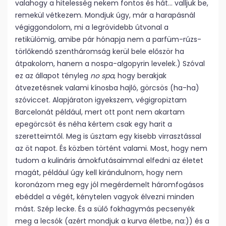
valahogy a hitelesség nekem fontos és hát… valljuk be,
remekül vétkezem. Mondjuk úgy, már a harapásnál
végiggondolom, mi a legrövidebb útvonal a
retikülömig, amibe pár hónapja nem a parfüm-rúzs-
törlőkendő szentháromság kerül bele először ha
átpakolom, hanem a nospa-algopyrin levelek.) Szóval
ez az állapot tényleg
no spa
, hogy berakjak
átvezetésnek valami kínosba hajló, görcsös (ha-ha)
szóviccet. Alapjáraton igyekszem, végigropiztam
Barcelonát például, mert ott pont nem akartam
epegörcsöt és néha kértem csak egy harit a
szeretteimtől. Meg is úsztam egy kisebb virrasztással
az öt napot. És közben történt valami. Most, hogy nem
tudom a kulináris ámokfutásaimmal elfedni az életet
magát, például úgy kell kirándulnom, hogy nem
koronázom meg egy jól megérdemelt háromfogásos
ebéddel a végét, kénytelen vagyok élvezni minden
mást. Szép lecke. És a sülő fokhagymás pecsenyék
meg a lecsók (azért mondjuk a kurva életbe, na:)) és a