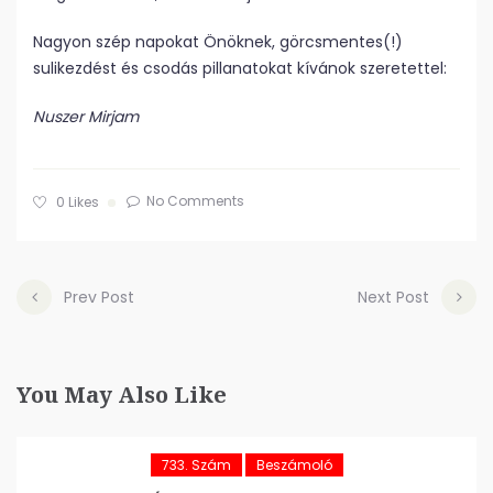
Nagyon szép napokat Önöknek, görcsmentes(!)
sulikezdést és csodás pillanatokat kívánok szeretettel:
Nuszer Mirjam
No Comments
0
Likes
Prev Post
Next Post
You May Also Like
733. Szám
Beszámoló