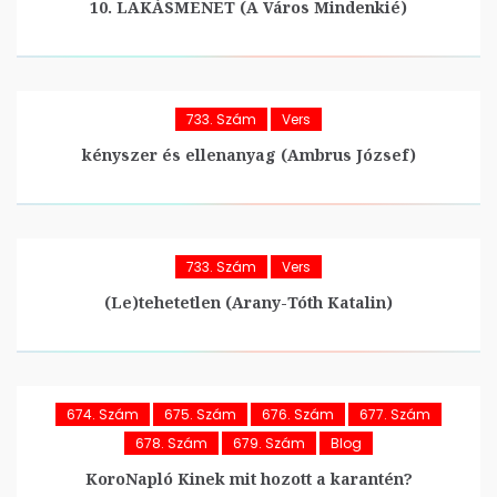
10. LAKÁSMENET (A Város Mindenkié)
733. Szám
Vers
kényszer és ellenanyag (Ambrus József)
733. Szám
Vers
(Le)tehetetlen (Arany-Tóth Katalin)
674. Szám
675. Szám
676. Szám
677. Szám
678. Szám
679. Szám
Blog
KoroNapló Kinek mit hozott a karantén?