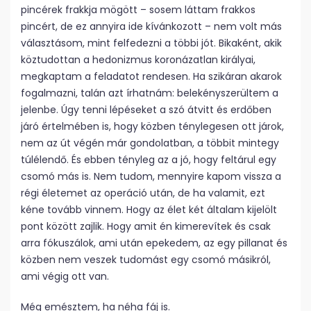
pincérek frakkja mögött – sosem láttam frakkos
pincért, de ez annyira ide kívánkozott – nem volt más
választásom, mint felfedezni a többi jót. Bikaként, akik
köztudottan a hedonizmus koronázatlan királyai,
megkaptam a feladatot rendesen. Ha szikáran akarok
fogalmazni, talán azt írhatnám: belekényszerültem a
jelenbe. Úgy tenni lépéseket a szó átvitt és erdőben
járó értelmében is, hogy közben ténylegesen ott járok,
nem az út végén már gondolatban, a többit mintegy
túlélendő. És ebben tényleg az a jó, hogy feltárul egy
csomó más is. Nem tudom, mennyire kapom vissza a
régi életemet az operáció után, de ha valamit, ezt
kéne tovább vinnem. Hogy az élet két általam kijelölt
pont között zajlik. Hogy amit én kimerevítek és csak
arra fókuszálok, ami után epekedem, az egy pillanat és
közben nem veszek tudomást egy csomó másikról,
ami végig ott van.
Még emésztem, ha néha fáj is.