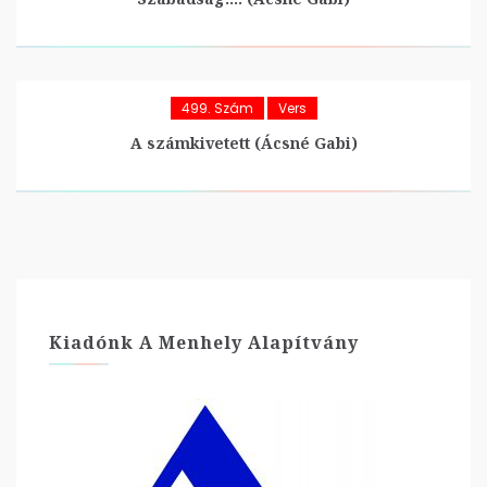
499. Szám
Vers
A számkivetett (Ácsné Gabi)
Kiadónk A Menhely Alapítvány