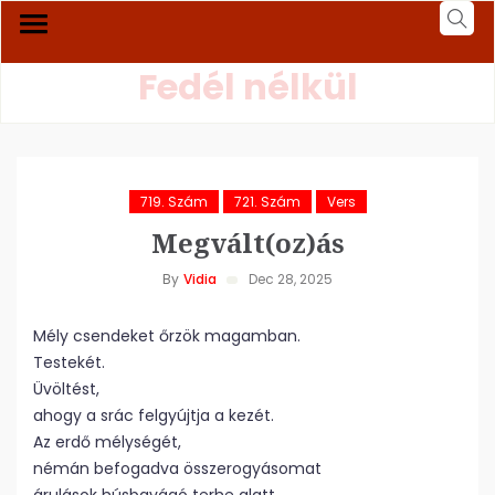
Fedél nélkül
719. Szám
721. Szám
Vers
Megvált(oz)ás
By
Vidia
Dec 28, 2025
Mély csendeket őrzök magamban.
Testekét.
Üvöltést,
ahogy a srác felgyújtja a kezét.
Az erdő mélységét,
némán befogadva összerogyásomat