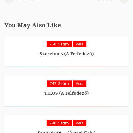
You May Also Like
758. Szám
Vers
Szerelmes (A Felfedező)
747. Szám
Vers
TILOS (A Felfedező)
798. Szám
Vers
Szabadság…. (Ácsné Gabi)