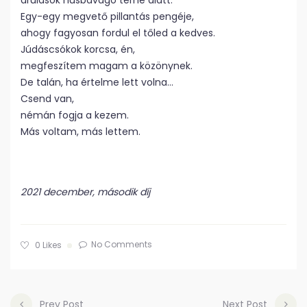
árulások húsbavágó terhe alatt.
Egy-egy megvető pillantás pengéje,
ahogy fagyosan fordul el tőled a kedves.
Júdáscsókok korcsa, én,
megfeszítem magam a közönynek.
De talán, ha értelme lett volna…
Csend van,
némán fogja a kezem.
Más voltam, más lettem.
2021 december, második díj
No Comments
0
Likes
Prev Post
Next Post