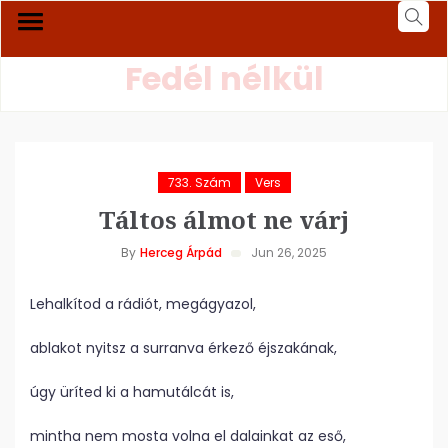
Fedél nélkül
733. Szám
Vers
Táltos álmot ne várj
By
Herceg Árpád
Jun 26, 2025
Lehalkítod a rádiót, megágyazol,
ablakot nyitsz a surranva érkező éjszakának,
úgy üríted ki a hamutálcát is,
mintha nem mosta volna el dalainkat az eső,