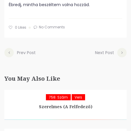
Ébredj, mintha beszéltem volna hozzád.
No Comments
0
Likes
Prev Post
Next Post
You May Also Like
758. Szám
Vers
Szerelmes (A Felfedező)