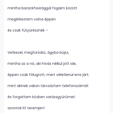
mintha barackfavirággal fogaim között
megérkeztem volna éppen
és csak fütyürésznék –
Vetkezel, megfürödsz, ágyba bújsz,
mintha az a nő, aki hívás nélkül jött ide,
éppen csak fölugrott, mert véletlenül erre járt;
mint akinek vakon tárcsáztam telefonszámát
és forgattam közben varázsgyűrűmet:
azonnal itt teremjen!