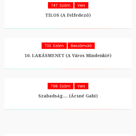
747. Szám
Vers
TILOS (A Felfedező)
733. Szám
Beszámoló
10. LAKÁSMENET (A Város Mindenkié)
798. Szám
Vers
Szabadság…. (Ácsné Gabi)