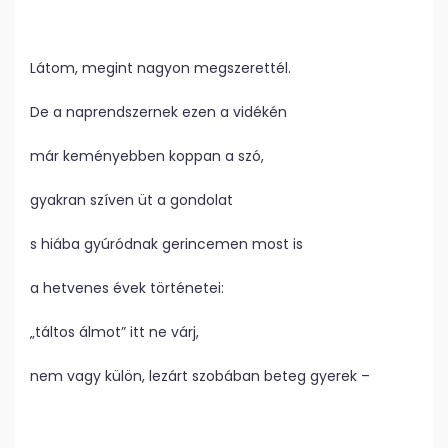
Látom, megint nagyon megszerettél.
De a naprendszernek ezen a vidékén
már keményebben koppan a szó,
gyakran szíven üt a gondolat
s hiába gyúródnak gerincemen most is
a hetvenes évek történetei:
„táltos álmot” itt ne várj,
nem vagy külön, lezárt szobában beteg gyerek –