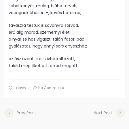
sehol kenyér, meleg, hiába tervek,
vacognak éhesen –, kevés hatalma;
tavaszra testük is soványra sorvad,
erő alig marad, szemernyi élet,
a nyár se hoz vigaszt, talán fasor, pad –
gyalázatos, hogy ennyi sors enyészhet;
az ősz üzent, s a szívbe költözött,
találd meg őket ott, a köd mögött.
No Comments
0
Likes
Prev Post
Next Post