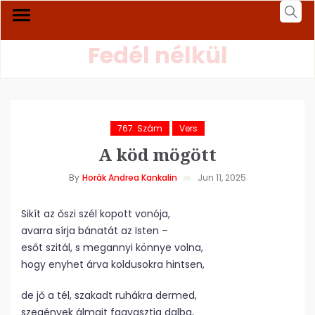
Fedél nélkül
767. Szám
Vers
A köd mögött
By
Horák Andrea Kankalin
Jun 11, 2025
Sikít az őszi szél kopott vonója,
avarra sírja bánatát az Isten –
esőt szitál, s megannyi könnye volna,
hogy enyhet árva koldusokra hintsen,
de jő a tél, szakadt ruhákra dermed,
szegények álmait fagyasztja dalba,