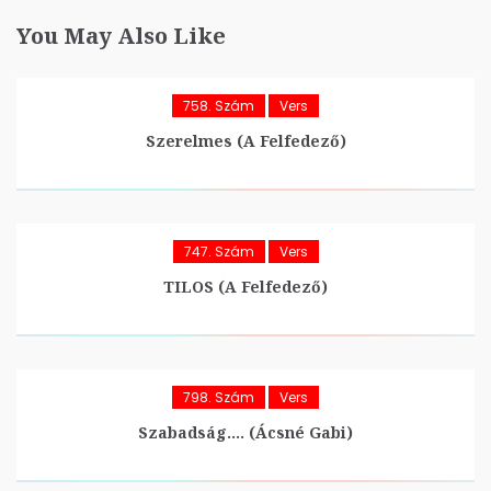
You May Also Like
758. Szám
Vers
Szerelmes (A Felfedező)
747. Szám
Vers
TILOS (A Felfedező)
798. Szám
Vers
Szabadság…. (Ácsné Gabi)