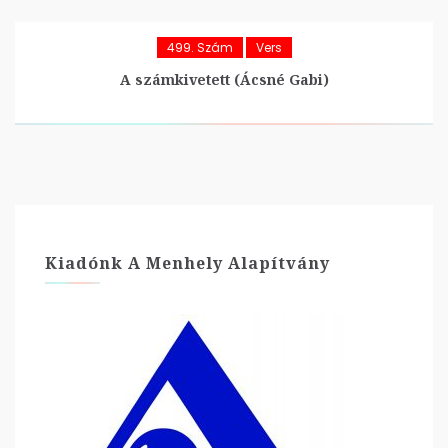
499. Szám
Vers
A számkivetett (Ácsné Gabi)
Kiadónk A Menhely Alapítvány