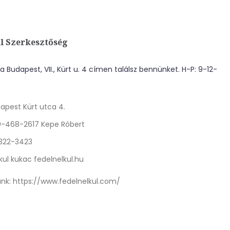
l Szerkesztőség
 Budapest, VII., Kürt u. 4 címen találsz bennünket. H-P: 9-12-
apest Kürt utca 4.
0-468-2617 Kepe Róbert
 322-3423
kul kukac fedelnelkul.hu
nk:
https://www.fedelnelkul.com/