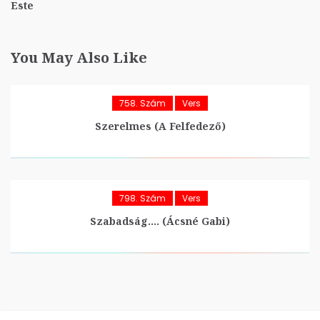
Este
You May Also Like
758. Szám
Vers
Szerelmes (A Felfedező)
798. Szám
Vers
Szabadság…. (Ácsné Gabi)