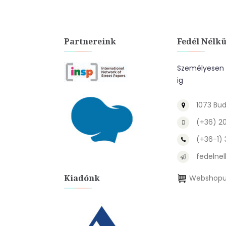
Partnereink
Fedél Nélkü
Személyesen a
ig
1073 Bud
(+36) 2
(+36-1)
fedelnel
Kiadónk
Webshopu