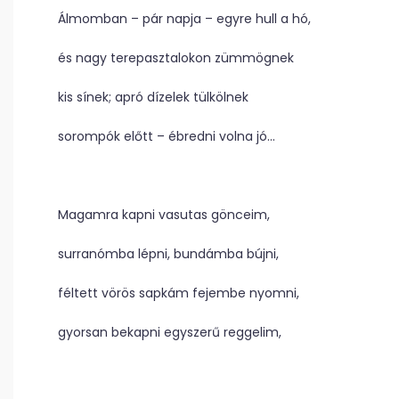
Álmomban – pár napja – egyre hull a hó,
és nagy terepasztalokon zümmögnek
kis sínek; apró dízelek tülkölnek
sorompók előtt – ébredni volna jó…
Magamra kapni vasutas gönceim,
surranómba lépni, bundámba bújni,
féltett vörös sapkám fejembe nyomni,
gyorsan bekapni egyszerű reggelim,