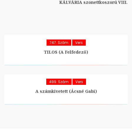
KÁLVÁRIA szonettkoszorú VIII.
747. Szám
Vers
TILOS (A Felfedező)
499. Szám
Vers
A számkivetett (Ácsné Gabi)