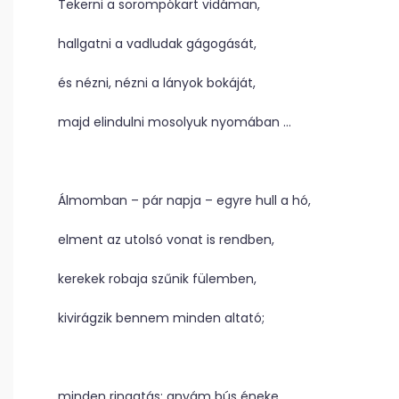
Tekerni a sorompókart vidáman,
hallgatni a vadludak gágogását,
és nézni, nézni a lányok bokáját,
majd elindulni mosolyuk nyomában …
Álmomban – pár napja – egyre hull a hó,
elment az utolsó vonat is rendben,
kerekek robaja szűnik fülemben,
kivirágzik bennem minden altató;
minden ringatás; anyám bús éneke,