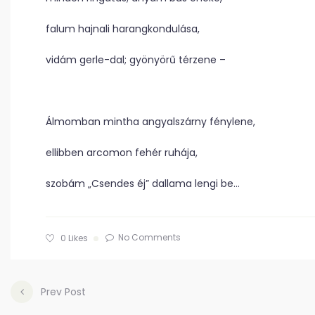
falum hajnali harangkondulása,
vidám gerle-dal; gyönyörű térzene –
Álmomban mintha angyalszárny fénylene,
ellibben arcomon fehér ruhája,
szobám „Csendes éj” dallama lengi be…
No Comments
0
Likes
Prev Post