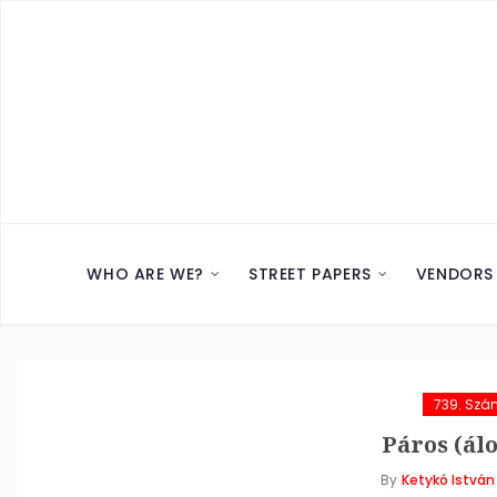
WHO ARE WE?
STREET PAPERS
VENDORS
739. Szá
Páros (ál
By
Ketykó István