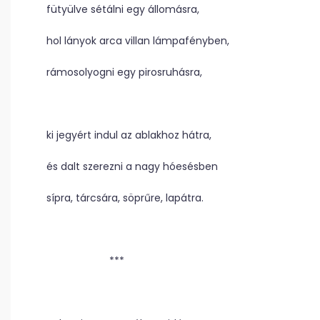
fütyülve sétálni egy állomásra,
hol lányok arca villan lámpafényben,
rámosolyogni egy pirosruhásra,
ki jegyért indul az ablakhoz hátra,
és dalt szerezni a nagy hóesésben
sípra, tárcsára, söprűre, lapátra.
***