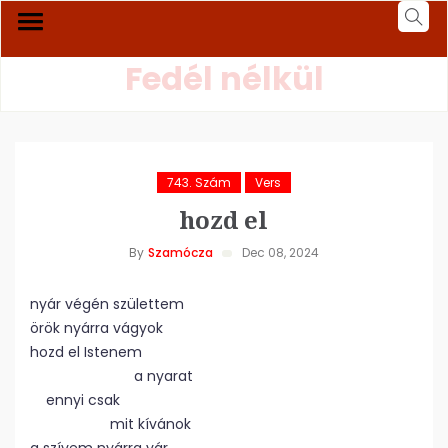
Fedél nélkül
743. Szám
Vers
hozd el
By
Szamócza
Dec 08, 2024
nyár végén születtem
örök nyárra vágyok
hozd el Istenem
a nyarat
ennyi csak
mit kívánok