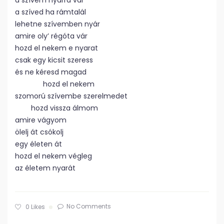
a szívem nyárra vár
a szíved ha rámtalál
lehetne szívemben nyár
amire oly’ régóta vár
hozd el nekem e nyarat
csak egy kicsit szeress
és ne kéresd magad
hozd el nekem
szomorú szívembe szerelmedet
hozd vissza álmom
amire vágyom
ölelj át csókolj
egy életen át
hozd el nekem végleg
az életem nyarát
No Comments
0
Likes