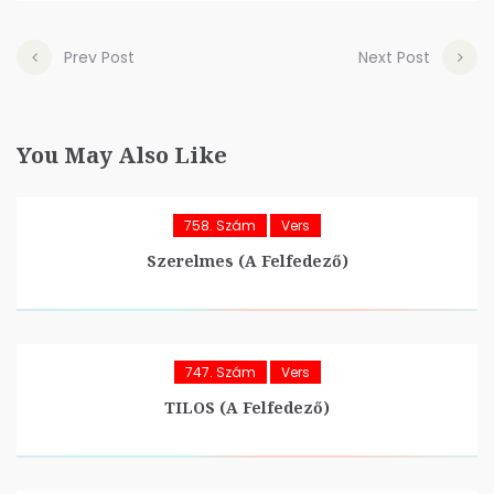
Prev Post
Next Post
You May Also Like
758. Szám
Vers
Szerelmes (A Felfedező)
747. Szám
Vers
TILOS (A Felfedező)