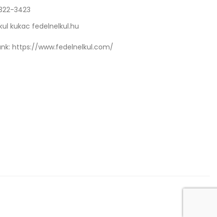
 322-3423
kul kukac fedelnelkul.hu
nk:
https://www.fedelnelkul.com/