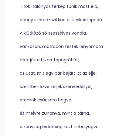
Titok-talányos térkép tűnik most elő,
ahogy szárad-szikkad a lucskos lepedő.
A kiütköző só szeszélyes vonala,
vánkoson, matracon testek lenyomata
alkotják e bizarr topográfiát;
az utat, mit egy pár bejárt itt az éjjel,
szembenézve kéjjel, szenvedéllyel,
örömök csúcsára hágva
és mélyre zuhanva, mint a tárna,
bizonyság és kétség közt imbolyogva.