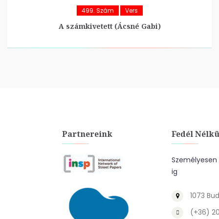
499. Szám
Vers
A számkivetett (Ácsné Gabi)
Partnereink
Fedél Nélkü
Személyesen a
ig
1073 Bud
(+36) 2