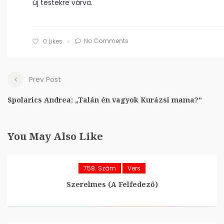
új testekre várva.
No Comments
0
Likes
Prev Post
Spolarics Andrea: „Talán én vagyok Kurázsi mama?”
You May Also Like
758. Szám
Vers
Szerelmes (A Felfedező)