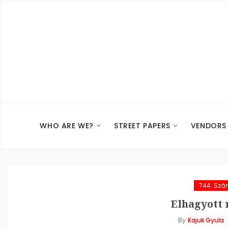
WHO ARE WE?
STREET PAPERS
VENDORS
744. Sz
Elhagyott 
By
Kajuk Gyula