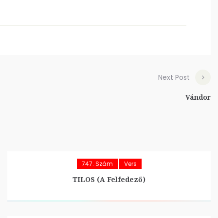
Next Post
Vándor
747. Szám
Vers
TILOS (A Felfedező)