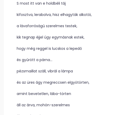
S most itt van e holdbéli táj
kifosztva, lerabolva, hisz elhagyták alkotói,
a lávaforróságú szerelmes testek,
kik tegnap éjjel úgy egymásnak estek,
hogy még reggel is lucskos a lepedő
és gyűrött a párna…
pézsmaillat száll, vibrál a lámpa
és az üres ágy megreccsen elgyötörten,
amint bevetetlen, lába-törten
áll az árva, mohón-szerelmes