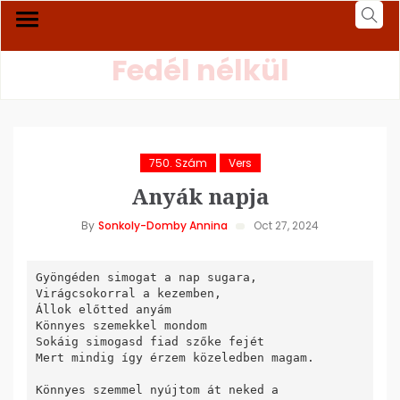
Fedél nélkül
750. Szám
Vers
Anyák napja
By
Sonkoly-Domby Annina
Oct 27, 2024
Gyöngéden simogat a nap sugara,

Virágcsokorral a kezemben,

Állok előtted anyám

Könnyes szemekkel mondom

Sokáig simogasd fiad szőke fejét

Mert mindig így érzem közeledben magam.

Könnyes szemmel nyújtom át neked a
