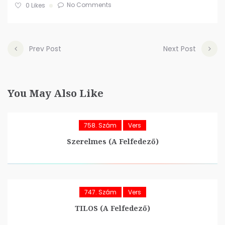
No Comments
0
Likes
Prev Post
Next Post
You May Also Like
758. Szám
Vers
Szerelmes (A Felfedező)
747. Szám
Vers
TILOS (A Felfedező)