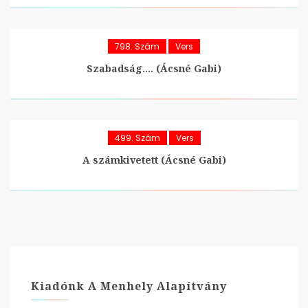
798. Szám
Vers
Szabadság…. (Ácsné Gabi)
499. Szám
Vers
A számkivetett (Ácsné Gabi)
Kiadónk A Menhely Alapítvány