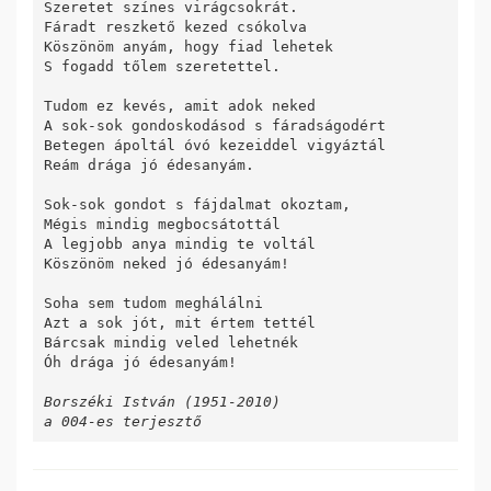
Szeretet színes virágcsokrát.

Fáradt reszkető kezed csókolva

Köszönöm anyám, hogy fiad lehetek

S fogadd tőlem szeretettel.

Tudom ez kevés, amit adok neked

A sok-sok gondoskodásod s fáradságodért

Betegen ápoltál óvó kezeiddel vigyáztál

Reám drága jó édesanyám.

Sok-sok gondot s fájdalmat okoztam,

Mégis mindig megbocsátottál 

A legjobb anya mindig te voltál

Köszönöm neked jó édesanyám!

Soha sem tudom meghálálni

Azt a sok jót, mit értem tettél

Bárcsak mindig veled lehetnék

Óh drága jó édesanyám!

Borszéki István (1951-2010)
a 004-es terjesztő