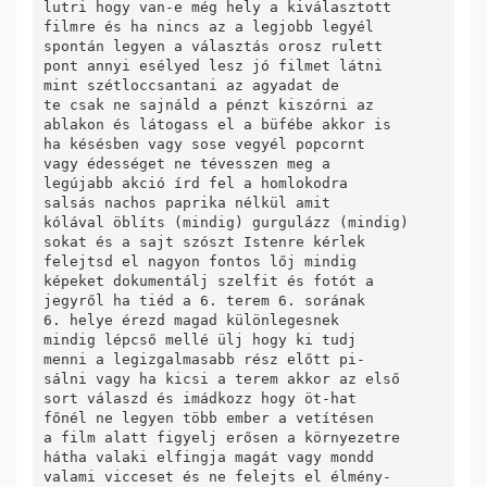
lutri hogy van-e még hely a kiválasztott

filmre és ha nincs az a legjobb legyél

spontán legyen a választás orosz rulett

pont annyi esélyed lesz jó filmet látni

mint szétloccsantani az agyadat de

te csak ne sajnáld a pénzt kiszórni az

ablakon és látogass el a büfébe akkor is

ha késésben vagy sose vegyél popcornt

vagy édességet ne tévesszen meg a

legújabb akció írd fel a homlokodra

salsás nachos paprika nélkül amit

kólával öblíts (mindig) gurgulázz (mindig)

sokat és a sajt szószt Istenre kérlek

felejtsd el nagyon fontos lőj mindig

képeket dokumentálj szelfit és fotót a

jegyről ha tiéd a 6. terem 6. sorának

6. helye érezd magad különlegesnek

mindig lépcső mellé ülj hogy ki tudj

menni a legizgalmasabb rész előtt pi-

sálni vagy ha kicsi a terem akkor az első

sort válaszd és imádkozz hogy öt-hat

főnél ne legyen több ember a vetítésen

a film alatt figyelj erősen a környezetre

hátha valaki elfingja magát vagy mondd

valami vicceset és ne felejts el élmény-
