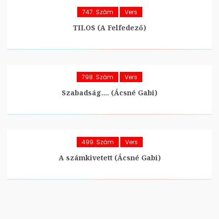
747. Szám
Vers
TILOS (A Felfedező)
798. Szám
Vers
Szabadság…. (Ácsné Gabi)
499. Szám
Vers
A számkivetett (Ácsné Gabi)