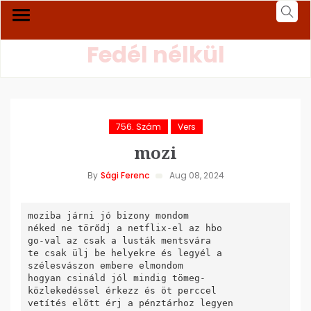
Fedél nélkül
756. Szám
Vers
mozi
By
Sági Ferenc
Aug 08, 2024
moziba járni jó bizony mondom

néked ne törődj a netflix-el az hbo

go-val az csak a lusták mentsvára

te csak ülj be helyekre és legyél a

szélesvászon embere elmondom

hogyan csináld jól mindig tömeg-

közlekedéssel érkezz és öt perccel

vetítés előtt érj a pénztárhoz legyen
