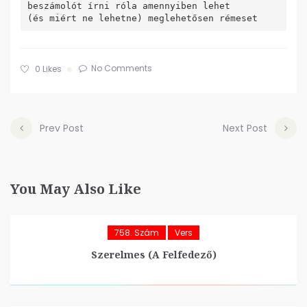
beszámolót írni róla amennyiben lehet

No Comments
0
Likes
Prev Post
Next Post
You May Also Like
758. Szám
Vers
Szerelmes (A Felfedező)