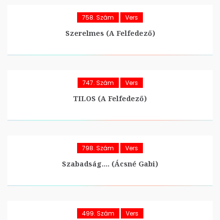
758. Szám
Vers
Szerelmes (A Felfedező)
747. Szám
Vers
TILOS (A Felfedező)
798. Szám
Vers
Szabadság…. (Ácsné Gabi)
499. Szám
Vers