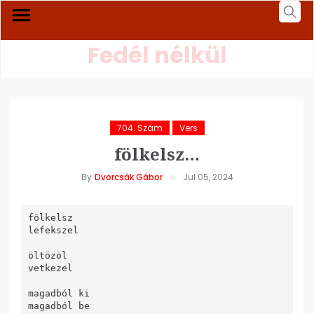
Fedél nélkül
704. Szám
Vers
fölkelsz…
By
Dvorcsák Gábor
Jul 05, 2024
fölkelsz

lefekszel

öltözöl

vetkezel

magadból ki

magadból be
