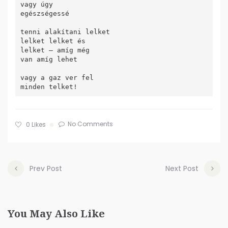
vagy úgy

egészségessé

tenni alakítani lelket

lelket lelket és

lelket – amíg még 

van amíg lehet 

vagy a gaz ver fel

No Comments
0
Likes
Prev Post
Next Post
You May Also Like