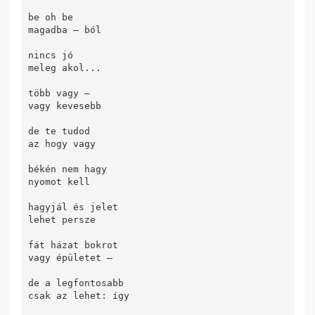
be oh be

magadba – ból

nincs jó

meleg akol...

több vagy – 

vagy kevesebb

de te tudod

az hogy vagy

békén nem hagy

nyomot kell

hagyjál és jelet

lehet persze

fát házat bokrot

vagy épületet –

de a legfontosabb

csak az lehet: így
