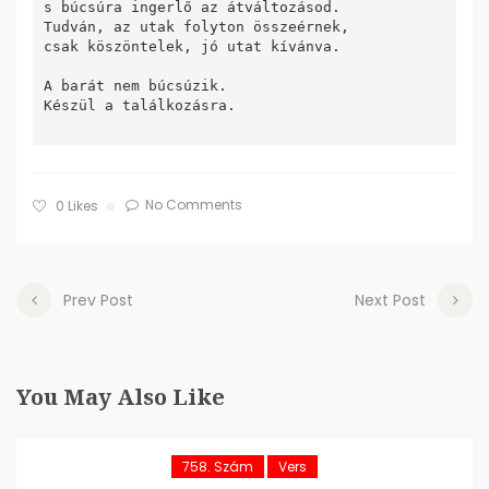
s búcsúra ingerlő az átváltozásod.

Tudván, az utak folyton összeérnek,

csak köszöntelek, jó utat kívánva.	

A barát nem búcsúzik.

Készül a találkozásra.

No Comments
0
Likes
Prev Post
Next Post
You May Also Like
758. Szám
Vers