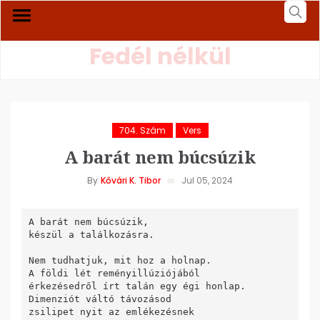
Fedél nélkül
704. Szám
Vers
A barát nem búcsúzik
By
Kővári K. Tibor
Jul 05, 2024
A barát nem búcsúzik,

készül a találkozásra.

Nem tudhatjuk, mit hoz a holnap.

A földi lét reményillúziójából

érkezésedről írt talán egy égi honlap.

Dimenziót váltó távozásod

zsilipet nyit az emlékezésnek
