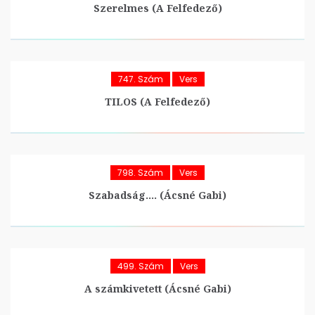
Szerelmes (A Felfedező)
747. Szám
Vers
TILOS (A Felfedező)
798. Szám
Vers
Szabadság…. (Ácsné Gabi)
499. Szám
Vers
A számkivetett (Ácsné Gabi)