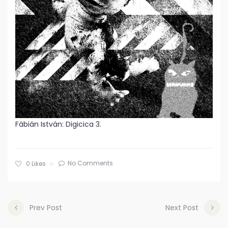
Fábián István: Digicica 3.
No Comments
0
Likes
Prev Post
Next Post