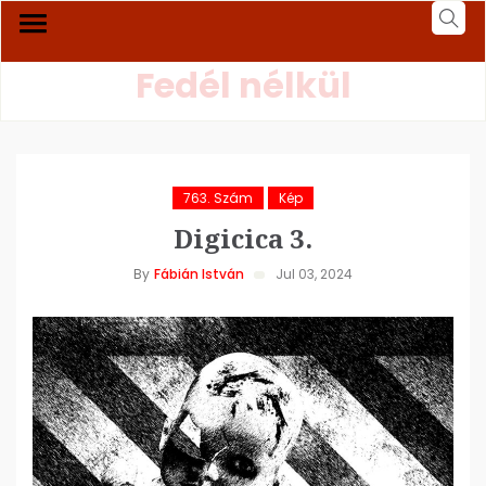
Fedél nélkül
763. Szám
Kép
Digicica 3.
By
Fábián István
Jul 03, 2024