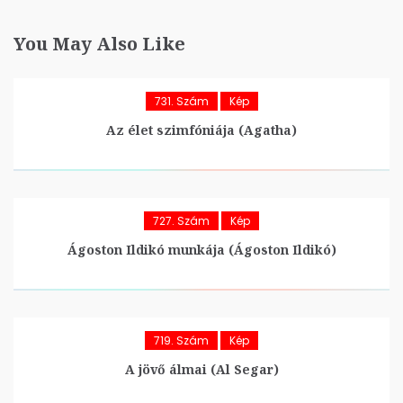
You May Also Like
731. Szám
Kép
Az élet szimfóniája (Agatha)
727. Szám
Kép
Ágoston Ildikó munkája (Ágoston Ildikó)
719. Szám
Kép
A jövő álmai (Al Segar)