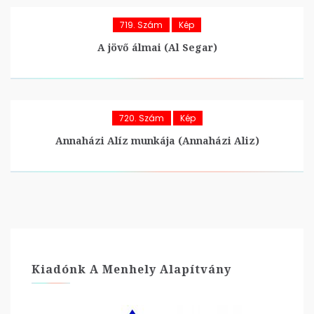
719. Szám
Kép
A jövő álmai (Al Segar)
720. Szám
Kép
Annaházi Alíz munkája (Annaházi Aliz)
Kiadónk A Menhely Alapítvány