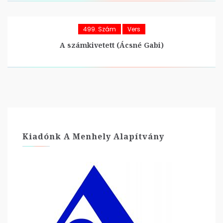
499. Szám
Vers
A számkivetett (Ácsné Gabi)
Kiadónk A Menhely Alapítvány