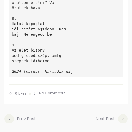
őrülten örülni? Van

őrültek háza.

8.

Halál kopogtat

jól bezárt ajtódon. Nem

baj. Ne engedd be!

9.

Az élet bizony

addig csodaszép, amíg

szépnek láthatod.

2024 február, harmadik díj
No Comments
0
Likes
Prev Post
Next Post