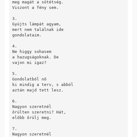
meg magát a sötétség.

Viszont a fény sem.

3.

Gyújts lámpát agyam,

mert nem találnak ide

gondolataim.

4.

Ne higgy sohasem

a hazugságoknak. De

vajon mi igaz?

5.

Gondolatból nő

ki mindig a terv, s abból

aztán majd tett lesz.

6.

Nagyon szeretnél

őrülten szeretni? Hát,

előbb őrülj meg.

7.

Nagyon szeretnél
