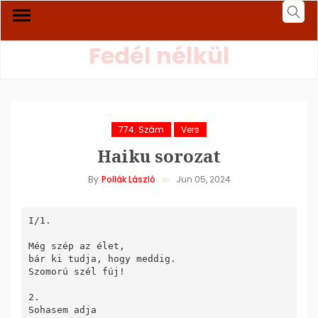
Fedél nélkül
774. Szám
Vers
Haiku sorozat
By
Pollák László
Jun 05, 2024
I/1.

Még szép az élet,

bár ki tudja, hogy meddig.

Szomorú szél fúj!

2.

Sohasem adja
