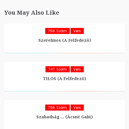
You May Also Like
758. Szám
Vers
Szerelmes (A Felfedező)
747. Szám
Vers
TILOS (A Felfedező)
798. Szám
Vers
Szabadság…. (Ácsné Gabi)