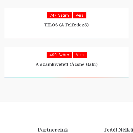
747. Szám
Vers
TILOS (A Felfedező)
499. Szám
Vers
A számkivetett (Ácsné Gabi)
Partnereink
Fedél Nélkü