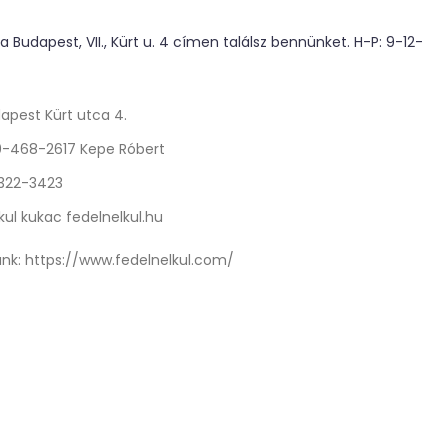
 Budapest, VII., Kürt u. 4 címen találsz bennünket. H-P: 9-12-
apest Kürt utca 4.
0-468-2617 Kepe Róbert
 322-3423
kul kukac fedelnelkul.hu
nk:
https://www.fedelnelkul.com/