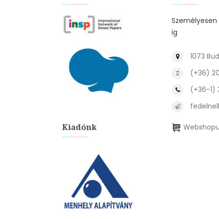
Személyesen a
ig
1073 Bud
(+36) 2
(+36-1)
fedelnel
Kiadónk
Webshopu