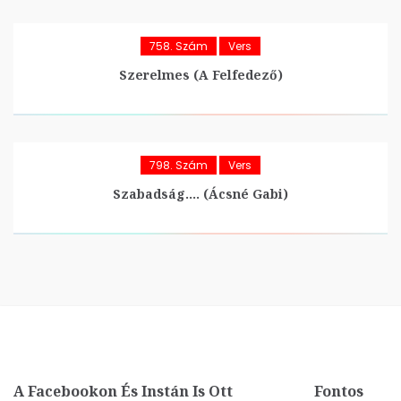
758. Szám
Vers
Szerelmes (A Felfedező)
798. Szám
Vers
Szabadság…. (Ácsné Gabi)
A Facebookon És Instán Is Ott
Fontos