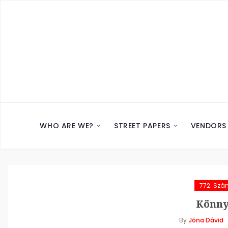
WHO ARE WE?
STREET PAPERS
VENDORS
772. Szá
Könny
By
Jóna Dávid