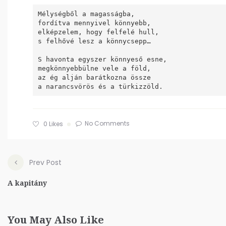
Mélységből a magasságba,

fordítva mennyivel könnyebb,

elképzelem, hogy felfelé hull,

s felhővé lesz a könnycsepp…

S havonta egyszer könnyeső esne,

megkönnyebbülne vele a föld,

az ég alján barátkozna össze

No Comments
0
Likes
Prev Post
A kapitány
You May Also Like