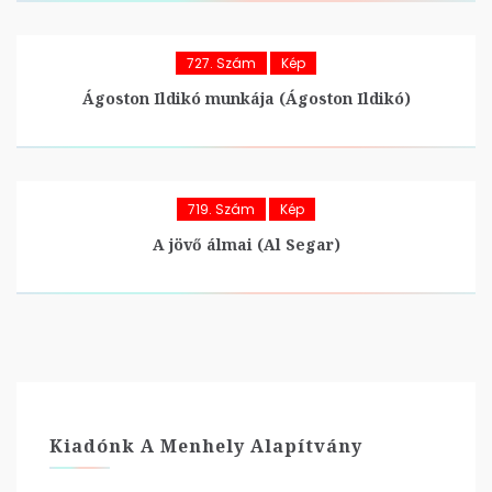
727. Szám
Kép
Ágoston Ildikó munkája (Ágoston Ildikó)
719. Szám
Kép
A jövő álmai (Al Segar)
Kiadónk A Menhely Alapítvány