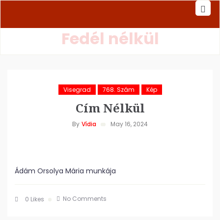
Fedél nélkül
Visegrad
768. Szám
Kép
Cím Nélkül
By
Vídia
May 16, 2024
Ádám Orsolya Mária munkája
No Comments
0
Likes