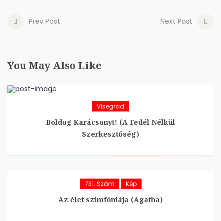
Prev Post
Next Post
You May Also Like
Visegrad
Boldog Karácsonyt! (A Fedél Nélkül
Szerkesztőség)
731. Szám
Kép
Az élet szimfóniája (Agatha)