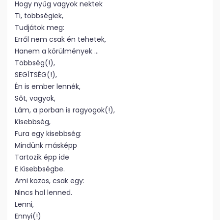
Hogy nyűg vagyok nektek
Ti, többségiek,
Tudjátok meg:
Erről nem csak én tehetek,
Hanem a körülmények …
Többség(!),
SEGÍTSÉG(!),
Én is ember lennék,
Sőt, vagyok,
Lám, a porban is ragyogok(!),
Kisebbség,
Fura egy kisebbség:
Mindünk másképp
Tartozik épp ide
E Kisebbségbe.
Ami közös, csak egy:
Nincs hol lenned.
Lenni,
Ennyi(!)