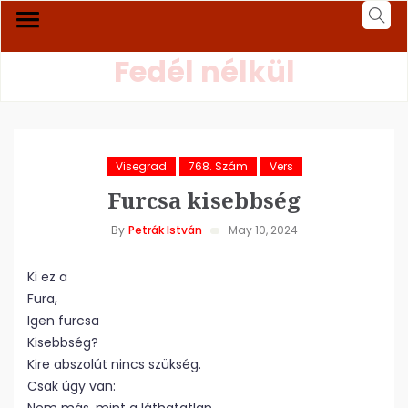
Fedél nélkül
Visegrad
768. Szám
Vers
Furcsa kisebbség
By
Petrák István
May 10, 2024
Ki ez a
Fura,
Igen furcsa
Kisebbség?
Kire abszolút nincs szükség.
Csak úgy van: