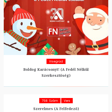
Visegrad
Boldog Karácsonyt! (A Fedél Nélkül
Szerkesztőség)
758. Szám
Vers
Szerelmes (A Felfedező)