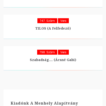
747. Szám
Vers
TILOS (A Felfedező)
798. Szám
Vers
Szabadság…. (Ácsné Gabi)
Kiadónk A Menhely Alapítvány