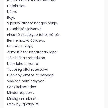
Nem más, mint a láthatatlan
Hajléktalan
Néma
Raja.
S piciny látható hangos habja.
E kisebbség jelvénye:
Piros körszegélybe fehér háttér,
Benne házikó áthúzva.
Ha nem hordja,
Akkor is csak láthatatlan rajta,
Tőle hiába szabadulna,
Nem lehet, mert a
Többség által rátestálva
E jelvény kiközösítő bélyege.
Viselése nem szégyen,
Csak kellemetlen.
Mindenképpen …
Mindig szembesít,
Csak nyűg vagy itt,