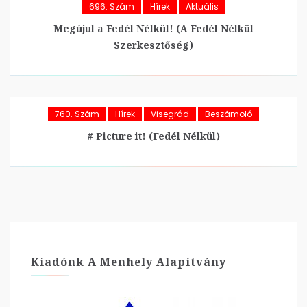
696. Szám
Hírek
Aktuális
Megújul a Fedél Nélkül! (A Fedél Nélkül
Szerkesztőség)
760. Szám
Hírek
Visegrád
Beszámoló
# Picture it! (Fedél Nélkül)
Kiadónk A Menhely Alapítvány