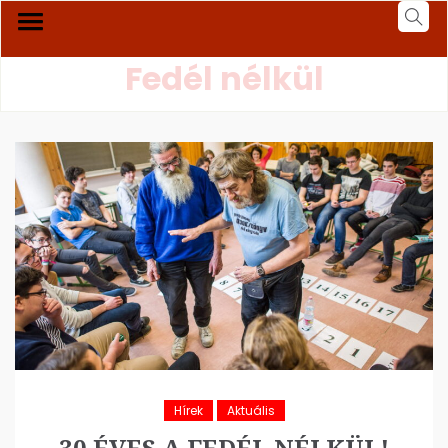
Fedél nélkül
Hírek
Aktuális
30 ÉVES A FEDÉL NÉLKÜL!