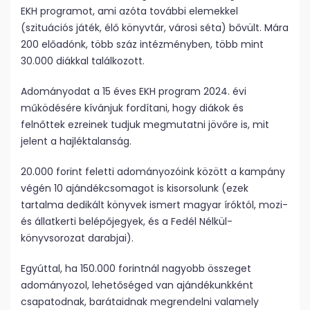
EKH programot, ami azóta további elemekkel
(szituációs játék, élő könyvtár, városi séta) bővült. Mára
200 előadónk, több száz intézményben, több mint
30.000 diákkal találkozott.
Adományodat a 15 éves EKH program 2024. évi
működésére kívánjuk fordítani, hogy diákok és
felnőttek ezreinek tudjuk megmutatni jövőre is, mit
jelent a hajléktalanság.
20.000 forint feletti adományozóink között a kampány
végén 10 ajándékcsomagot is kisorsolunk (ezek
tartalma dedikált könyvek ismert magyar íróktól, mozi-
és állatkerti belépőjegyek, és a Fedél Nélkül-
könyvsorozat darabjai).
Egyúttal, ha 150.000 forintnál nagyobb összeget
adományozol, lehetőséged van ajándékunkként
csapatodnak, barátaidnak megrendelni valamely