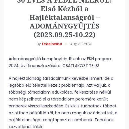
Első Kézből a
Hajléktalanságról –
ADOMÁNYGYŰJTÉS
(2023.09.25-10.22)
By
Fedelnelkul
Aug 30, 2023
Adománygyűjtő kampányt indítunk az EKH program
2024. évi finanszírozására. CSATLAKOZZ TE IS!
A hajléktalanság társadalmunk kevésbé ismert, de a
legtöbb előítélettel kezelt problémája. Azt valljuk, a
többségi társadalom edukálása, felkészítése nélkül
nem képzelhető el a társadalom peremére került
emberek visszailleszkedése. És kik is tudhatnak többet
az otthon nélküli létről, ha nem maguk az érintettek, a
hajléktalanságot megtapasztalt emberek. Tanuljunk
közvetlenül tőlük!