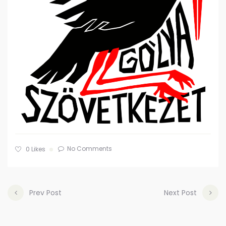
No Comments
0
Likes
Prev Post
Next Post