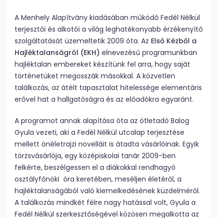
A Menhely Alapítvány kiadásában működő Fedél Nélkül
terjesztői és alkotói a világ leghatékonyabb érzékenyítő
szolgáltatását üzemeltetik 2009 óta. Az
Első Kézből a
Hajléktalanságról
(EKH)
elnevezésű programunkban
hajléktalan embereket készítünk fel arra, hogy saját
történetüket megosszák másokkal. A közvetlen
találkozás, az átélt tapasztalat hitelessége elementáris
erővel hat a hallgatóságra és az előadókra egyaránt.
A programot annak alapítása óta az ötletadó Balog
Gyula vezeti, aki a Fedél Nélkül utcalap terjesztése
mellett önéletrajzi novelláit is átadta vásárlóinak. Egyik
törzsvásárlója, egy középiskolai tanár 2009-ben
felkérte, beszélgessen el a diákokkal rendhagyó
osztályfőnöki óra keretében, meséljen életéről, a
hajléktalanságából való kiemelkedésének küzdelméről.
A találkozás mindkét félre nagy hatással volt, Gyula a
Fedél Nélkül szerkesztőségével közösen megalkotta az