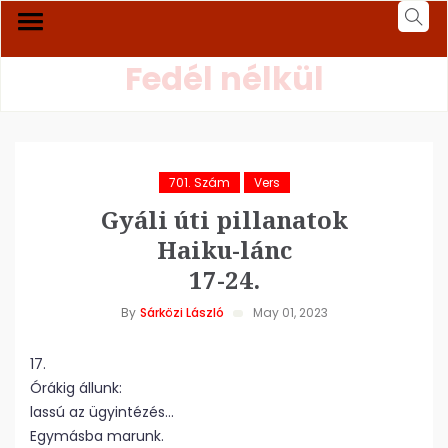
Fedél nélkül
701. Szám
Vers
Gyáli úti pillanatok
Haiku-lánc
17-24.
By
Sárközi László
May 01, 2023
17.
Órákig állunk:
lassú az ügyintézés…
Egymásba marunk.