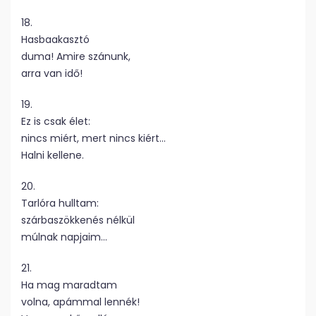
18.
Hasbaakasztó
duma! Amire szánunk,
arra van idő!
19.
Ez is csak élet:
nincs miért, mert nincs kiért…
Halni kellene.
20.
Tarlóra hulltam:
szárbaszökkenés nélkül
múlnak napjaim…
21.
Ha mag maradtam
volna, apámmal lennék!