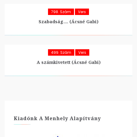
798. Szám
Vers
Szabadság…. (Ácsné Gabi)
499. Szám
Vers
A számkivetett (Ácsné Gabi)
Kiadónk A Menhely Alapítvány