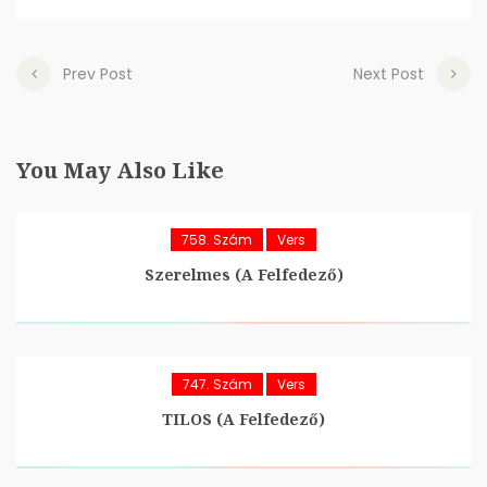
Prev Post
Next Post
You May Also Like
758. Szám
Vers
Szerelmes (A Felfedező)
747. Szám
Vers
TILOS (A Felfedező)