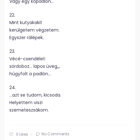
Vagy egy kőpadlón…
22.
Mint kutyakakit
kerülgetem végzetem.
Egyszer rálépek.
23.
Vécé-csendélet:
sördoboz… lapos üveg,,,
húgyfolt a padlón…
24.
…azt se tudom, kicsoda.
Helyettem viszi
szemeteszsákom.
No Comments
0
Likes