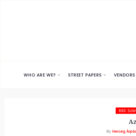
WHO ARE WE?
STREET PAPERS
VENDORS
693. Sz
Az
By
Herceg Árpá