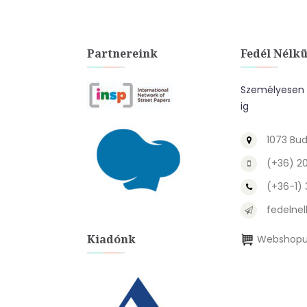
Partnereink
Fedél Nélkü
Személyesen a
ig
1073 Bud
(+36) 2
(+36-1)
fedelnel
Kiadónk
Webshopu