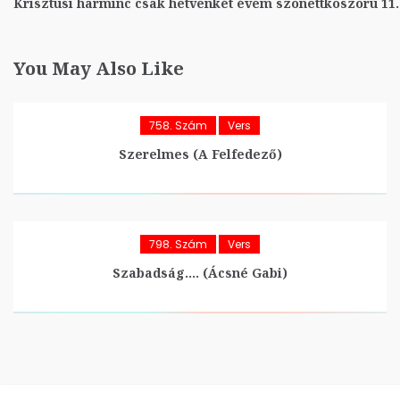
Krisztusi harminc csak hetvenkét évem szonettkoszorú 11.
You May Also Like
758. Szám
Vers
Szerelmes (A Felfedező)
798. Szám
Vers
Szabadság…. (Ácsné Gabi)