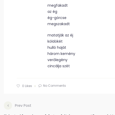
megfakadt
az ég
ég-görcse
megszakadt
matatják az éj
köldökét
hulló haját
három kemény
verőlegény
cincálja szét
No Comments
0
Likes
Prev Post