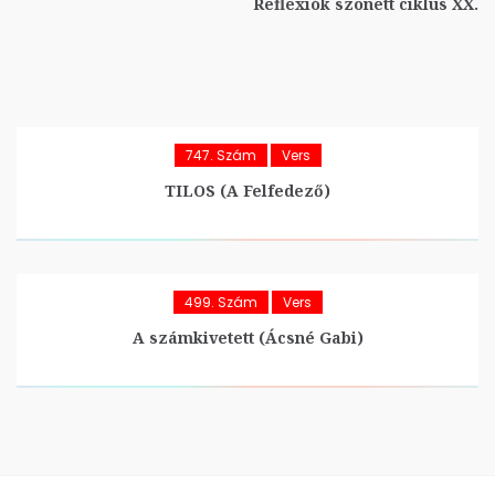
Reflexiók szonett ciklus XX.
747. Szám
Vers
TILOS (A Felfedező)
499. Szám
Vers
A számkivetett (Ácsné Gabi)