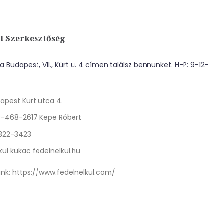
l Szerkesztőség
 Budapest, VII., Kürt u. 4 címen találsz bennünket. H-P: 9-12-
apest Kürt utca 4.
0-468-2617 Kepe Róbert
 322-3423
kul kukac fedelnelkul.hu
nk:
https://www.fedelnelkul.com/