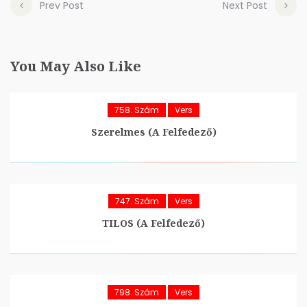
Prev Post
Next Post
You May Also Like
758. Szám
Vers
Szerelmes (A Felfedező)
747. Szám
Vers
TILOS (A Felfedező)
798. Szám
Vers