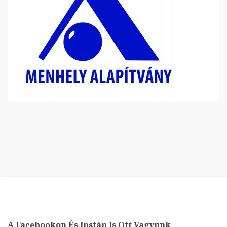
A Facebookon És Instán Is Ott Vagyunk