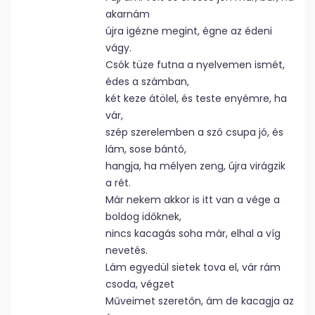
akarnám
újra igézne megint, égne az édeni
vágy.
Csók tüze futna a nyelvemen ismét,
édes a számban,
két keze átölel, és teste enyémre, ha
vár,
szép szerelemben a szó csupa jó, és
lám, sose bántó,
hangja, ha mélyen zeng, újra virágzik
a rét.
Már nekem akkor is itt van a vége a
boldog időknek,
nincs kacagás soha már, elhal a víg
nevetés.
Lám egyedül sietek tova el, vár rám
csoda, végzet
Műveimet szeretőn, ám de kacagja az