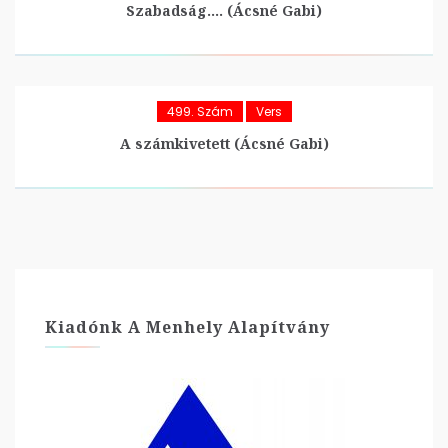
Szabadság…. (Ácsné Gabi)
499. Szám
Vers
A számkivetett (Ácsné Gabi)
Kiadónk A Menhely Alapítvány