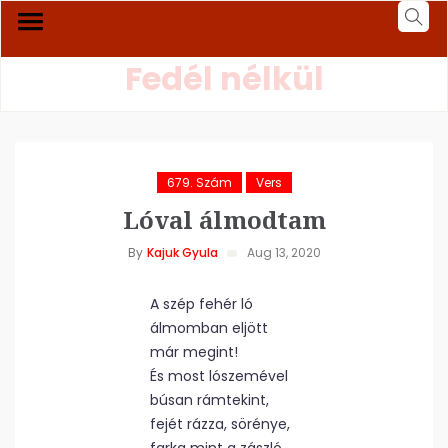
Fedél nélkül
679. Szám
Vers
Lóval álmodtam
By
Kajuk Gyula
Aug 13, 2020
A szép fehér ló
álmomban eljött
már megint!
És most lószemével
búsan rámtekint,
fejét rázza, sörénye,