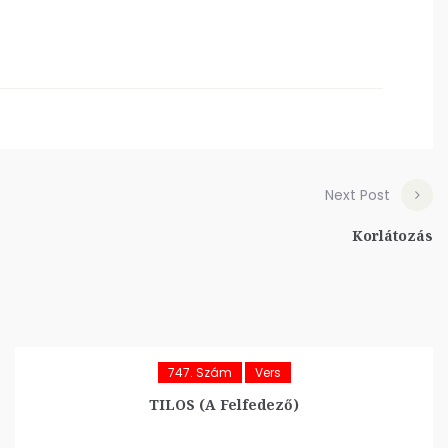
Next Post
Korlátozás
747. Szám
Vers
TILOS (A Felfedező)