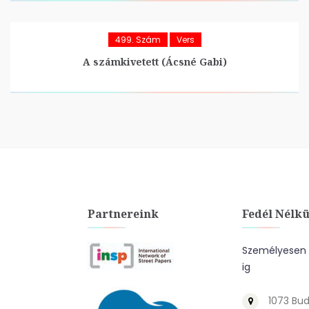
499. Szám
Vers
A számkivetett (Ácsné Gabi)
Partnereink
Fedél Nélkü
Személyesen a
ig
1073 Bud