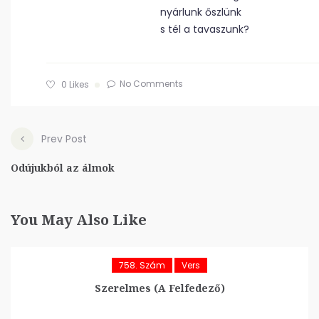
nyárlunk őszlünk
s tél a tavaszunk?
No Comments
0
Likes
Prev Post
Odújukból az álmok
You May Also Like
758. Szám
Vers
Szerelmes (A Felfedező)