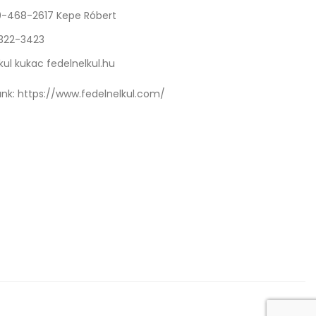
0-468-2617 Kepe Róbert
 322-3423
kul kukac fedelnelkul.hu
nk:
https://www.fedelnelkul.com/