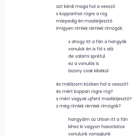
azt kérdi maga hol a vessző
s koppanhat rögre a rög
márpedig én madárijesztő
imígyen rímlek rémlek rímögök
s ahogy itt a fán a hangyák
vonulok én is föl s alá
de valami sprétül
ez a vonulás is
bizony csak kibékül
és mélázom közben hol a vessző?
és mért koppan rögre rög?
s mért vagyok ujfent madárijesztő?
s még rímlek rémlek rímögök?
hangyáim az Urban itt a fán
kihez ki vagyon hasonlatos
vonulunk vonaglunk