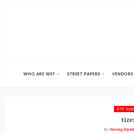
WHO ARE WE?
STREET PAPERS
VENDORS
676. Sz
tize
By
Herceg Árpá