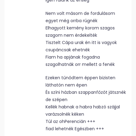
igen falánk az éhség
Nem volt másom de fordulásom
egyet még orrba rúgnék
Elhagyott kemény korom szagos
szagom nem érdekelték
Tisztelt Cápa urak én itt is vagyok
csupáncsak ehetnék
Fiam ha apjának fogadna
szagolhatnák orr mellett a fenék
Ezeken tűnődtem éppen bizisten
láthatón nem épen
És színi házban szappanfőzőt játsznék
de szépen
Kellék habnak a habra habzó szájjal
varázsolnék kéken
Túl az ohPerencián +++
fiad lehetnék Egészben +++