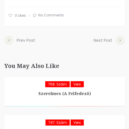
No Comments
0
Likes
Prev Post
Next Post
You May Also Like
758. Szám
Vers
Szerelmes (A Felfedező)
747. Szám
Vers