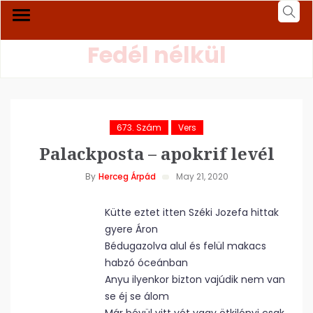
Fedél nélkül
673. Szám
Vers
Palackposta – apokrif levél
By
Herceg Árpád
May 21, 2020
Kütte eztet itten Széki Jozefa hittak
gyere Áron
Bédugazolva alul és felül makacs
habzó óceánban
Anyu ilyenkor bizton vajúdik nem van
se éj se álom