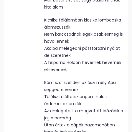
Már bévül vitt vót vagy ötkilónyi csak
kitalálom
Kicsike félálomban kicsike lombocska
álomszuszék
Nem karcosodnak egek csak esmeg is
hova lennék
Akolba melegedni pásztorozni nyájat
de szeretnék
A félpárna Holdon hevernék hevernék
elhevernék
Rám szól szelíden az őszi mély Apu
seggedre vernék
Túlélsz túléltetsz engem halált
érdemel az emlék
Az emlegetett a megvetett időződik a
jajj a nemrég
Úton értek a cápák hazamenőben