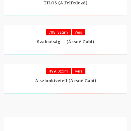
TILOS (A Felfedező)
798. Szám
Vers
Szabadság…. (Ácsné Gabi)
499. Szám
Vers
A számkivetett (Ácsné Gabi)