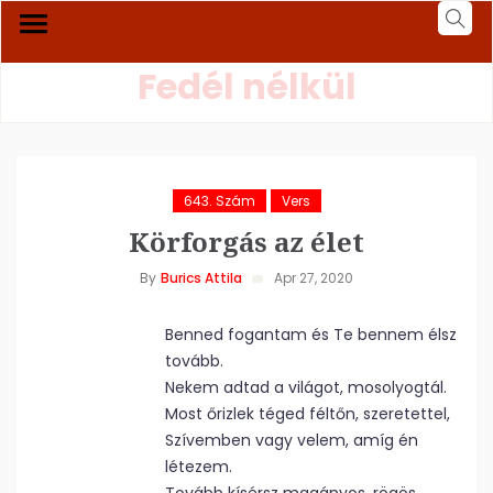
Fedél nélkül
643. Szám
Vers
Körforgás az élet
By
Burics Attila
Apr 27, 2020
Benned fogantam és Te bennem élsz
tovább.
Nekem adtad a világot, mosolyogtál.
Most őrizlek téged féltőn, szeretettel,
Szívemben vagy velem, amíg én
létezem.