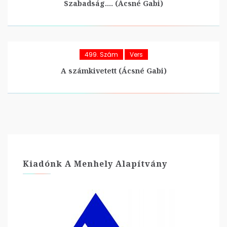
Szabadság…. (Ácsné Gabi)
499. Szám
Vers
A számkivetett (Ácsné Gabi)
Kiadónk A Menhely Alapítvány