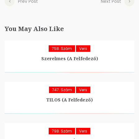
Prev Post
Next Post
You May Also Like
758. Szám
Vers
Szerelmes (A Felfedező)
747. Szám
Vers
TILOS (A Felfedező)
798. Szám
Vers