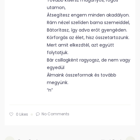
Tovább kísérsz magányos, rögös
utamon,
Átsegítesz engem minden akadályon.
Rám nézel szelíden barna szemeiddel,
Bátorítasz, így adva erőt gyengéden.
Körforgás az élet, hisz összetartozunk.
Mert amit elkezdtél, azt együtt
folytatjuk.
Bár csillagként ragyogsz, de nem vagy
egyedül
Álmaink összeforrnak és tovább
megyünk.
“n”
No Comments
0
Likes