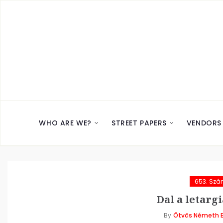
WHO ARE WE?
STREET PAPERS
VENDORS
653. Sz
Dal a letargi
By
Ötvös Németh E