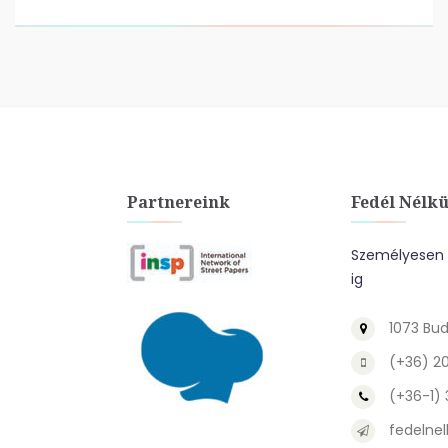
Partnereink
Fedél Nélkü
Személyesen a
ig
1073 Bud
(+36) 2
(+36-1)
fedelnel