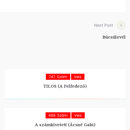
Next Post
Búcsúlevél
747. Szám
Vers
TILOS (A Felfedező)
499. Szám
Vers
A számkivetett (Ácsné Gabi)