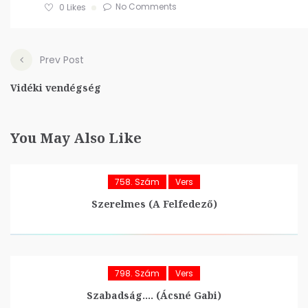
No Comments
0
Likes
Prev Post
Vidéki vendégség
You May Also Like
758. Szám
Vers
Szerelmes (A Felfedező)
798. Szám
Vers
Szabadság…. (Ácsné Gabi)