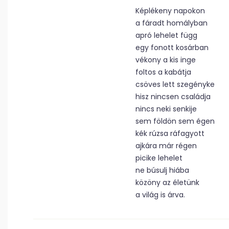
Képlékeny napokon
a fáradt homályban
apró lehelet függ
egy fonott kosárban
vékony a kis inge
foltos a kabátja
csöves lett szegényke
hisz nincsen családja
nincs neki senkije
sem földön sem égen
kék rúzsa ráfagyott
ajkára már régen
picike lehelet
ne búsulj hiába
közöny az életünk
a világ is árva.