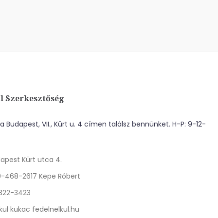
l Szerkesztőség
 Budapest, VII., Kürt u. 4 címen találsz bennünket. H-P: 9-12-
apest Kürt utca 4.
0-468-2617 Kepe Róbert
 322-3423
kul kukac fedelnelkul.hu