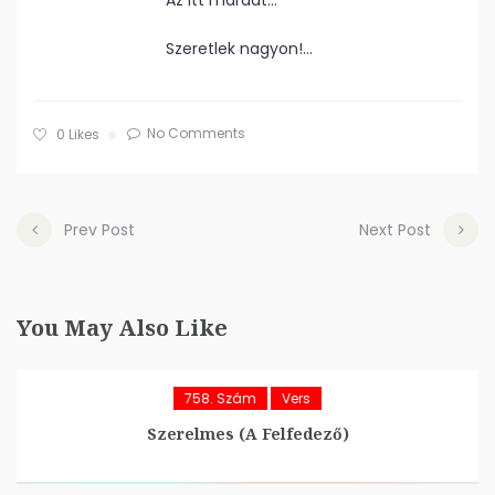
Az itt maradt…
Szeretlek nagyon!…
No Comments
0
Likes
Prev Post
Next Post
You May Also Like
758. Szám
Vers
Szerelmes (A Felfedező)