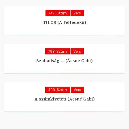
747. Szám
Vers
TILOS (A Felfedező)
798. Szám
Vers
Szabadság…. (Ácsné Gabi)
499. Szám
Vers
A számkivetett (Ácsné Gabi)