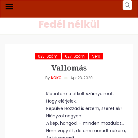
Fedél nélkül
623. Szám
627. Szám
Vers
Vallomás
By
KOKO
Apr 23, 2020
Kibontom a titkolt szárnyaimat,
Hogy elérjelek.
Repülve Hozzád is érzem, szeretlek!
Hiányzol nagyon!
A kép, hangod, – minden mozdulat…
Nem vagy itt, de ami maradt nekem,