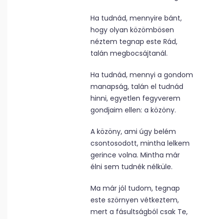
Ha tudnád, mennyire bánt,
hogy olyan közömbösen
néztem tegnap este Rád,
talán megbocsájtanál.
Ha tudnád, mennyi a gondom
manapság, talán el tudnád
hinni, egyetlen fegyverem
gondjaim ellen: a közöny.
A közöny, ami úgy belém
csontosodott, mintha lelkem
gerince volna. Mintha már
élni sem tudnék nélküle.
Ma már jól tudom, tegnap
este szörnyen vétkeztem,
mert a fásultságból csak Te,