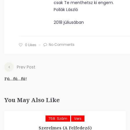
csak Te menthetsz ki engem.
Pollák László
2018 júliusában
No Comments
0
Likes
Prev Post
Fú...fú...fú!
You May Also Like
758. Szám
Vers
Szerelmes (A Felfedező)