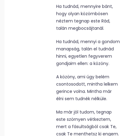
Ha tudnád, mennyire bánt,
hogy olyan közömbösen
néztem tegnap este Rád,
talán megbocsájtanál.
Ha tudnád, mennyi a gondom
manapság, talán el tudnád
hinni, egyetlen fegyverem
gondjaim ellen: a közöny.
A közöny, ami úgy belém
csontosodott, mintha lelkem
gerince volna. Mintha már
élni sem tudnék nélküle.
Ma már jól tudom, tegnap
este szörnyen vétkeztem,
mert a fásultságból csak Te,
csak Te menthetsz ki engem.