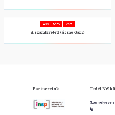
499. Szám
Vers
A számkivetett (Ácsné Gabi)
Partnereink
Fedél Nélkü
Személyesen a
ig