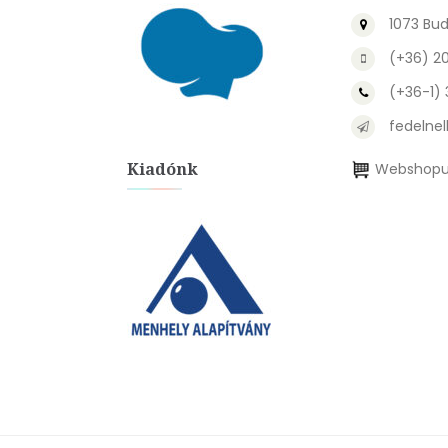
1073 Bud
(+36) 2
(+36-1)
fedelnel
Kiadónk
Webshopu