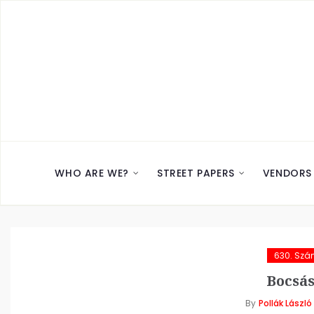
WHO ARE WE?
STREET PAPERS
VENDORS
630. Sz
Bocsás
By
Pollák László