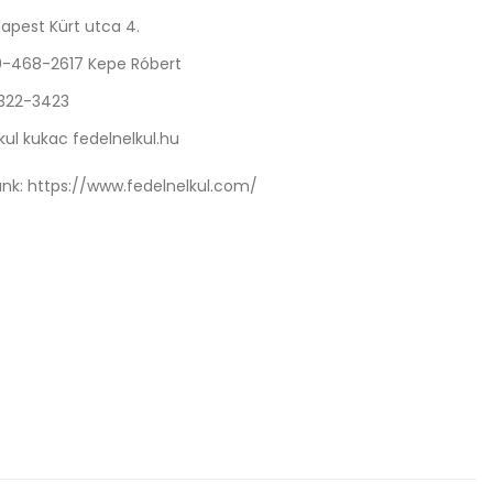
apest Kürt utca 4.
0-468-2617 Kepe Róbert
 322-3423
kul kukac fedelnelkul.hu
nk:
https://www.fedelnelkul.com/