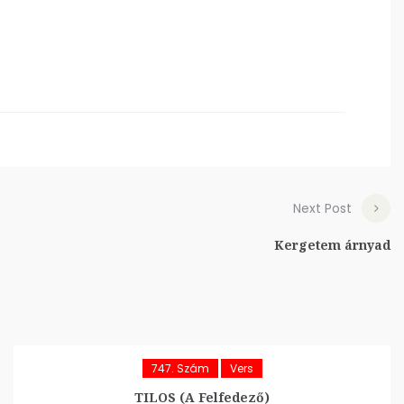
Next Post
Kergetem árnyad
747. Szám
Vers
TILOS (A Felfedező)