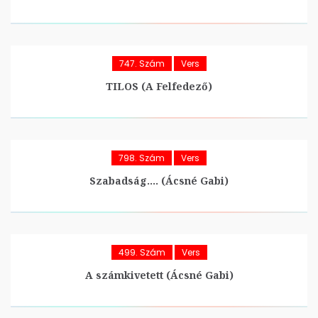
747. Szám
Vers
TILOS (A Felfedező)
798. Szám
Vers
Szabadság…. (Ácsné Gabi)
499. Szám
Vers
A számkivetett (Ácsné Gabi)