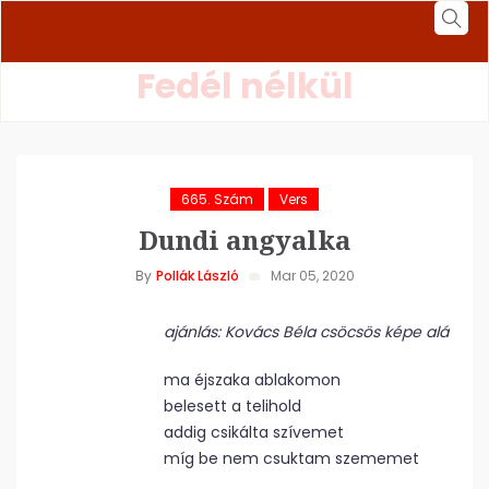
Fedél nélkül
665. Szám
Vers
Dundi angyalka
By
Pollák László
Mar 05, 2020
ajánlás: Kovács Béla csöcsös képe alá
ma éjszaka ablakomon
belesett a telihold
addig csikálta szívemet
míg be nem csuktam szememet