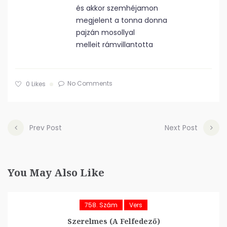
és akkor szemhéjamon
megjelent a tonna donna
pajzán mosollyal
melleit rámvillantotta
No Comments
0
Likes
Prev Post
Next Post
You May Also Like
758. Szám
Vers
Szerelmes (A Felfedező)