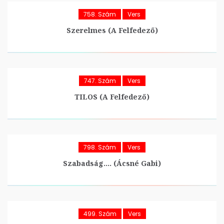
758. Szám
Vers
Szerelmes (A Felfedező)
747. Szám
Vers
TILOS (A Felfedező)
798. Szám
Vers
Szabadság…. (Ácsné Gabi)
499. Szám
Vers