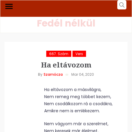
Fedél nélkül
667. Szám
Vers
Ha eltávozom
By
Szamócza
Mar 04, 2020
Ha eltávozom a másvilágra,
Nem remeg meg többet kezem,
Nem csodálkozom rá a csodákra,
Amikre nem is emlékezem.
Nem vágyom már a szerelmet,
Nem keresek már élelmet,