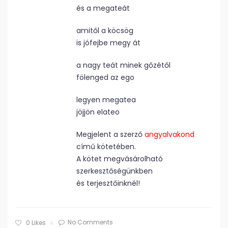
és a megateát
amitől a köcsög
is jófejbe megy át
a nagy teát minek gőzétől
fölenged az ego
legyen megatea
jöjjön elateo
Megjelent a szerző
angyalvakond
című kötetében.
A kötet megvásárolható
szerkesztőségünkben
és terjesztőinknél!
No Comments
0
Likes