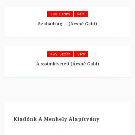
798. Szám
Vers
Szabadság…. (Ácsné Gabi)
499. Szám
Vers
A számkivetett (Ácsné Gabi)
Kiadónk A Menhely Alapítvány