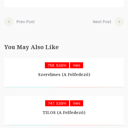
Prev Post
Next Post
You May Also Like
758. Szám
Vers
Szerelmes (A Felfedező)
747. Szám
Vers
TILOS (A Felfedező)