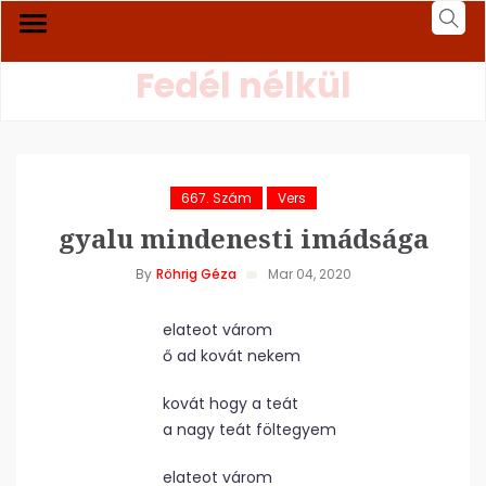
Fedél nélkül
667. Szám
Vers
gyalu mindenesti imádsága
By
Röhrig Géza
Mar 04, 2020
elateot várom
ő ad kovát nekem
kovát hogy a teát
a nagy teát föltegyem
elateot várom